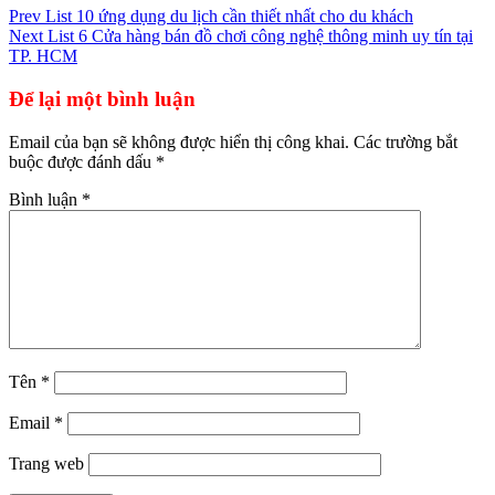
Điều
Prev
List 10 ứng dụng du lịch cần thiết nhất cho du khách
Next
List 6 Cửa hàng bán đồ chơi công nghệ thông minh uy tín tại
hướng
TP. HCM
bài
Để lại một bình luận
viết
Email của bạn sẽ không được hiển thị công khai.
Các trường bắt
buộc được đánh dấu
*
Bình luận
*
Tên
*
Email
*
Trang web