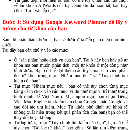
Tại giao diện mới hiện ra, bạn có thể tùy chỉnh các lựa chọn
về tài khoản AdWords của bạn. Sau khi đã hoàn tất, bạn hãy
click “Lưu và tiếp tục”.
Bước 3: Sử dụng Google Keyword Planner để lấy ý
tưởng cho từ khóa của bạn
Sau khi hoàn thành bước 2, bạn sẽ được đưa đến giao diện như hình
dưới.
Tại đây bạn cần chú ý vào các mục:
Ô “sản phẩm hoặc dịch vụ của bạn”. Tại ô này bạn hãy gõ từ
khóa mà bạn muốn phân tích, mỗi từ khóa ở một dòng như
hình dưới. Bạn có thể đặt thêm các tùy chọn cho việc phân
tích từ khóa trong mục “Nhắm mục tiêu” và “Tùy chỉnh tìm
kiếm của bạn”.
Tại mục “Nhắm mục tiêu”, bạn có thể tùy chọn từng mục
bằng cách click vào các mục, ví dụ như mục vị trí (như trong
hình mình để Việt Nam). Mục ngôn ngữ, bạn chọn Tiếng
Việt. Mục Engine tìm kiếm bạn chọn Google hoặc Google và
các đối tác tìm kiếm. Mục Từ khóa phủ định (từ khóa sẽ
không xuất hiện trong kết quả phân tích của bạn) bạn có thể
thay đổi hoặc không.
Tương tự, tại mục “Tùy chỉnh tìm kiếm của bạn”, bạn có thể
tùy chọn “Bộ lọc từ khóa” bao gồm “Số lần tìm kiếm trung