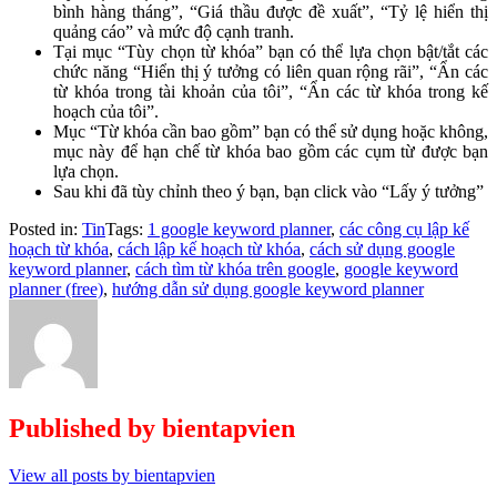
bình hàng tháng”, “Giá thầu được đề xuất”, “Tỷ lệ hiển thị
quảng cáo” và mức độ cạnh tranh.
Tại mục “Tùy chọn từ khóa” bạn có thể lựa chọn bật/tắt các
chức năng “Hiển thị ý tưởng có liên quan rộng rãi”, “Ẩn các
từ khóa trong tài khoản của tôi”, “Ẩn các từ khóa trong kế
hoạch của tôi”.
Mục “Từ khóa cần bao gồm” bạn có thể sử dụng hoặc không,
mục này để hạn chế từ khóa bao gồm các cụm từ được bạn
lựa chọn.
Sau khi đã tùy chỉnh theo ý bạn, bạn click vào “Lấy ý tưởng”
Posted in:
Tin
Tags:
1 google keyword planner
,
các công cụ lập kế
hoạch từ khóa
,
cách lập kế hoạch từ khóa
,
cách sử dụng google
keyword planner
,
cách tìm từ khóa trên google
,
google keyword
planner (free)
,
hướng dẫn sử dụng google keyword planner
Published by
bientapvien
View all posts by bientapvien