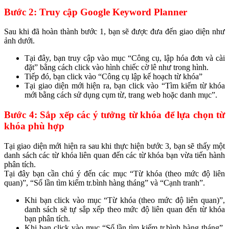
Bước 2: Truy cập Google Keyword Planner
Sau khi đã hoàn thành bước 1, bạn sẽ được đưa đến giao diện như
ảnh dưới.
Tại đây, bạn truy cập vào mục “Công cụ, lập hóa đơn và cài
đặt” bằng cách click vào hình chiếc cờ lê như trong hình.
Tiếp đó, bạn click vào “Công cụ lập kế hoạch từ khóa”
Tại giao diện mới hiện ra, bạn click vào “Tìm kiếm từ khóa
mới bằng cách sử dụng cụm từ, trang web hoặc danh mục”.
Bước 4: Sắp xếp các ý tưởng từ khóa để lựa chọn từ
khóa phù hợp
Tại giao diện mới hiện ra sau khi thực hiện bước 3, bạn sẽ thấy một
danh sách các từ khóa liên quan đến các từ khóa bạn vừa tiến hành
phân tích.
Tại đây bạn cần chú ý đến các mục “Từ khóa (theo mức độ liên
quan)”, “Số lần tìm kiếm tr.bình hàng tháng” và “Cạnh tranh”.
Khi bạn click vào mục “Từ khóa (theo mức độ liên quan)”,
danh sách sẽ tự sắp xếp theo mức độ liên quan đến từ khóa
bạn phân tích.
Khi bạn click vào mục “Số lần tìm kiếm tr.bình hàng tháng”,