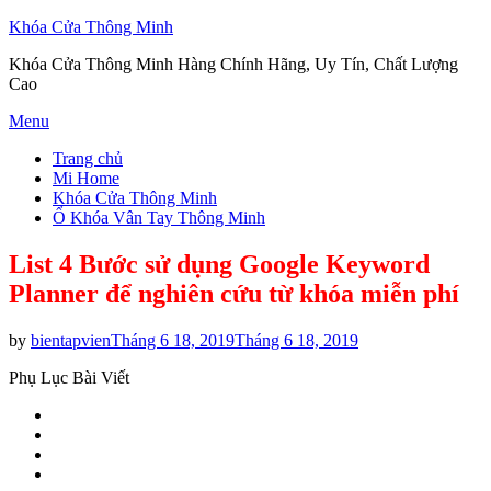
Khóa Cửa Thông Minh
Khóa Cửa Thông Minh Hàng Chính Hãng, Uy Tín, Chất Lượng
Cao
Skip
Menu
to
Trang chủ
content
Mi Home
Khóa Cửa Thông Minh
Ổ Khóa Vân Tay Thông Minh
List 4 Bước sử dụng Google Keyword
Planner để nghiên cứu từ khóa miễn phí
Posted
by
bientapvien
Tháng 6 18, 2019
Tháng 6 18, 2019
on
Phụ Lục Bài Viết