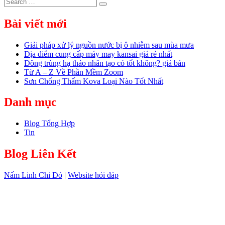
Search
Search
for:
Bài viết mới
Giải pháp xử lý nguồn nước bị ô nhiễm sau mùa mưa
Địa điểm cung cấp máy may kansai giá rẻ nhất
Đông trùng hạ thảo nhân tạo có tốt không? giá bán
Từ A – Z Về Phần Mềm Zoom
Sơn Chống Thấm Kova Loại Nào Tốt Nhất
Danh mục
Blog Tổng Hợp
Tin
Blog Liên Kết
Nấm Linh Chi Đỏ
|
Website hỏi đáp