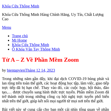
Khóa Cửa Thông Minh
Khóa Cửa Thông Minh Hàng Chính Hãng, Uy Tín, Chất Lượng
Cao
Skip
Menu
to
Trang chủ
content
Mi Home
Khóa Cửa Thông Minh
Ổ Khóa Vân Tay Thông Minh
Từ A – Z Về Phần Mềm Zoom
Posted
by
bientapvien
Tháng 12 14, 2023
on
Trong những năm gần đây, khi đại dịch COVID-19 bùng phát và
lan rộng trên toàn thế giới, các hoạt động học tập, làm việc, giao tiếp
trực tiếp đã bị hạn chế. Thay vào đó, các cuộc họp, hội thảo, đào
tạo,… được chuyển sang hình thức trực tuyến. Phần mềm Zoom đã
trở thành một trong những công cụ hội nghị trực tuyến phổ biến
nhất trên thế giới, giúp kết nối mọi người từ mọi nơi trên thế giới.
Bài viết này sẽ cung cấp cho bạn một cái nhìn tổng quan về phần