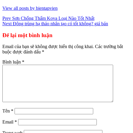
View all posts by bientapvien
Điều
Prev
Sơn Chống Thấm Kova Loại Nào Tốt Nhất
Next
Đông trùng hạ thảo nhân tạo có tốt không? giá bán
hướng
bài
Để lại một bình luận
viết
Email của bạn sẽ không được hiển thị công khai.
Các trường bắt
buộc được đánh dấu
*
Bình luận
*
Tên
*
Email
*
Trang web