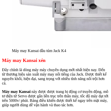
Máy may Kansai đầu túm Jack K4
Máy may Kansai xén
Đây chính là dòng máy máy chuyên dụng mới nhất hiện nay. Đến
từ thương hiệu sản xuất máy may nổi tiếng của Jack. Được thiết kế
nguyên khối, hiện đại, sang trọng với nhiều tính năng nổi trội hơn
cả.
Máy may Kansai
này được được trang bị động cơ truyền động, mô
tơ điện tử Servo được gắn liền trục trên thân máy, tốc độ máy đạt tới
trên 5000v/ phút. Bảng điều khiển được thiết kế ngay trên mặt máy,
giúp người dùng dễ vận hành và thao tác hơn.