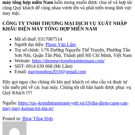
máy tổng hợp miền Nam
luôn mong muốn được chia sẻ và hợp tác
cùng Quý khách để cùng nhau vươn lên và phát triển trong lĩnh vực
may mặc.
CÔNG TY TNHH THƯƠNG MẠI DỊCH VỤ XUẤT NHẬP
KHẨU ĐIỆN MÁY TỔNG HỢP MIỀN NAM
Mã số thuế: 0317087514
Người đại diện:
Phạm Văn Lâm
Trụ sở chính: 1/76 Đường Nguyễn Thế Truyện, Phường Tân
Sơn Nhì, Quận Tân Phú, Thành phố Hồ Chí Minh, Việt Nam
Website:
https://dienmaytonghopmiennam.com/
SĐT: 0914 639 068 (Mr Lâm)
Email:
maytonghop2010@gmail.com
Hãy gọi ngay cho chúng tôi khi quý khách có nhu cầu và đuợc tư
vấn miễn phí về các loại máy. Chúng tôi rất hân hạnh được phục vụ
Quý Khách !!!!
Nguồn:
https://xn--kemdntrangrang-ygb.vn/19/dia-diem-cung-cap-
may-may-kansai-tot-gia-re/
Posted in:
Blog Tổng Hợp