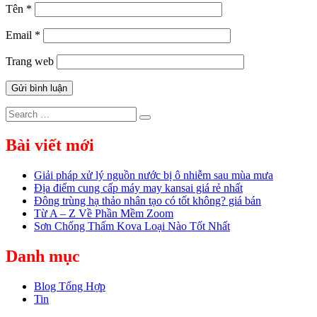
Tên
*
Email
*
Trang web
Search
Search
for:
Bài viết mới
Giải pháp xử lý nguồn nước bị ô nhiễm sau mùa mưa
Địa điểm cung cấp máy may kansai giá rẻ nhất
Đông trùng hạ thảo nhân tạo có tốt không? giá bán
Từ A – Z Về Phần Mềm Zoom
Sơn Chống Thấm Kova Loại Nào Tốt Nhất
Danh mục
Blog Tổng Hợp
Tin