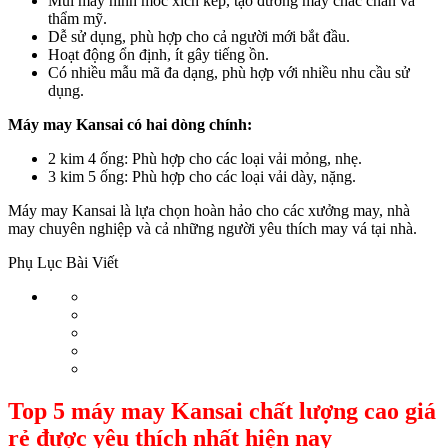
Mũi may hình móc xích kép, tạo đường may chắc chắn và
thẩm mỹ.
Dễ sử dụng, phù hợp cho cả người mới bắt đầu.
Hoạt động ổn định, ít gây tiếng ồn.
Có nhiều mẫu mã đa dạng, phù hợp với nhiều nhu cầu sử
dụng.
Máy may Kansai có hai dòng chính:
2 kim 4 ống: Phù hợp cho các loại vải mỏng, nhẹ.
3 kim 5 ống: Phù hợp cho các loại vải dày, nặng.
Máy may Kansai là lựa chọn hoàn hảo cho các xưởng may, nhà
may chuyên nghiệp và cả những người yêu thích may vá tại nhà.
Phụ Lục Bài Viết
Top 5 máy may Kansai chất lượng cao giá
rẻ được yêu thích nhất hiện nay