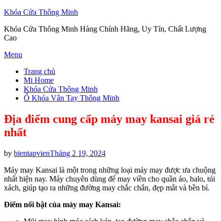
Khóa Cửa Thông Minh
Khóa Cửa Thông Minh Hàng Chính Hãng, Uy Tín, Chất Lượng
Cao
Skip
Menu
to
Trang chủ
content
Mi Home
Khóa Cửa Thông Minh
Ổ Khóa Vân Tay Thông Minh
Địa điểm cung cấp máy may kansai giá rẻ
nhất
Posted
by
bientapvien
Tháng 2 19, 2024
on
Máy may Kansai là một trong những loại máy may được ưa chuộng
nhất hiện nay. Máy chuyên dùng để may viền cho quần áo, balo, túi
xách, giúp tạo ra những đường may chắc chắn, đẹp mắt và bền bỉ.
Điểm nổi bật của máy may Kansai: