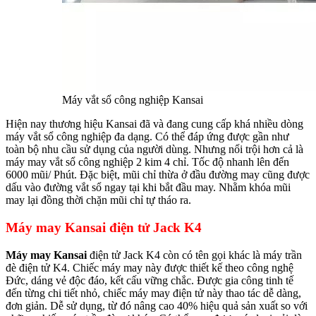
Máy vắt sổ công nghiệp Kansai
Hiện nay thương hiệu Kansai đã và đang cung cấp khá nhiều dòng
máy vắt sổ công nghiệp đa dạng. Có thể đáp ứng được gần như
toàn bộ nhu cầu sử dụng của người dùng. Nhưng nổi trội hơn cả là
máy may vắt sổ công nghiệp 2 kim 4 chỉ. Tốc độ nhanh lên đến
6000 mũi/ Phút. Đặc biệt, mũi chỉ thừa ở đầu đường may cũng được
dấu vào đường vắt sổ ngay tại khi bắt đầu may. Nhằm khóa mũi
may lại đồng thời chặn mũi chỉ tự tháo ra.
Máy may Kansai điện tử Jack K4
Máy may Kansai
điện tử Jack K4 còn có tên gọi khác là máy trần
đè điện tử K4. Chiếc máy may này được thiết kế theo công nghệ
Đức, dáng vẻ độc đáo, kết cấu vững chắc. Được gia công tinh tế
đến từng chi tiết nhỏ, chiếc máy may điện tử này thao tác dễ dàng,
đơn giản. Dễ sử dụng, từ đó nâng cao 40% hiệu quả sản xuất so với