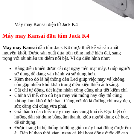
Máy may Kansai điện tử Jack K4
Máy may Kansai đầu túm Jack K4
Máy may Kansai
đầu túm Jack K4 được thiết kế và sản xuất
nguyên khối. Được sản xuất dựa trên công nghệ hiện đại, sang
trọng với rất nhiều ưu điểm nổi bật. Ví dụ điển hình như:
Bảng điều khiển được cài đặt ngay trên mặt máy. Giúp người
sử dụng dễ dàng vận hành và sử dụng hơn.
Kèm theo đó là hệ thống đèn Led giúp việc may vá không
còn gặp nhiều khó khăn trong điều kiện thiếu ánh sáng.
Cắt chỉ tự động, tiết kiệm nhân công cũng như tiết kiệm chỉ.
Chính vì thế, cho dù bạn may vải mỏng hay dày thì cũng
không làm khó được bạn. Cùng với đó là đường chỉ may đẹp,
sức căng chỉ cũng vừa phải,
Giá thành của chiếc máy may này cũng khá rẻ. Đặc biệt có
hướng dẫn sử dụng bằng âm thanh, giúp người dùng dễ học,
dễ sử dụng.
Được trang bị hệ thống tự động giúp máy hoạt động được êm
ái. Bền bỉ theo thời gian, ngay cả khi hoạt động ở tốc độ cao