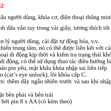
S2
ẩu người dùng, khóa cơ, điện thoại thông min
 dấu vân tay trong vài giây, tương thích tốt
 lý người dùng, cài đặt tự động hóa, v.v.
hiển trung tâm, nó có thể được liên kết với cá
oại di động kịp thời và kiểm tra trạng thái k
di động, có thể sử dụng thao tác điều hướng b
áo pin yếu, mật khẩu khóa nhập sai liên tiếp
èo
(cat’s
eye unlock), lõi khóa cấp C.
ộm: thêm dãy ngẫu nhiên trước và sau khi nhậ
t bên phải và bên trái
 bởi pin 8 x AA (có kèm theo)