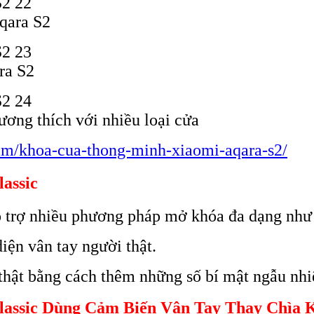
Aqara S2
ra S2
ơng thích với nhiều loại cửa
ham/khoa-cua-thong-minh-xiaomi-aqara-s2/
assic
ợ nhiều phương pháp mở khóa đa dạng như vân
iện vân tay người thật.
thật bằng cách thêm những số bí mật ngẫu nhi
ssic Dùng Cảm Biến Vân Tay Thay Chìa 