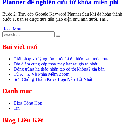
Planner để nghiên cứu từ khóa miễn phí
Bước 2: Truy cập Google Keyword Planner Sau khi đã hoàn thành
bước 1, bạn sẽ được đưa đến giao diện như ảnh dưới. Tại…
Read More
Search
Search
for:
Bài viết mới
Giải pháp xử lý nguồn nước bị ô nhiễm sau mùa mưa
Địa điểm cung cấp máy may kansai giá rẻ nhất
Đông trùng hạ thảo nhân tạo có tốt không? giá bán
Từ A – Z Về Phần Mềm Zoom
Sơn Chống Thấm Kova Loại Nào Tốt Nhất
Danh mục
Blog Tổng Hợp
Tin
Blog Liên Kết