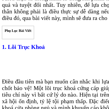
quả và tuyệt đối nhất. Tuy nhiên, để lựa c
thân không phải là điều thực sự dễ dàng nế
điều đó, qua bài viết này, mình sẽ đưa ra ch
Phụ Lục Bài Viết
1. Lõi Trục Khoá
Điều đầu tiên mà bạn muốn cân nhắc khi lựa c
chốt bảo vệ! Một lõi trục khoá cứng cáp gi
tiêu chí này vì bất cứ lý do nào. Hiện tại t
xã hội ổn định, tỷ lệ tội phạm thấp. Đặc đi
khoá cửa phòng ngủ và mình khuyến cáo khô