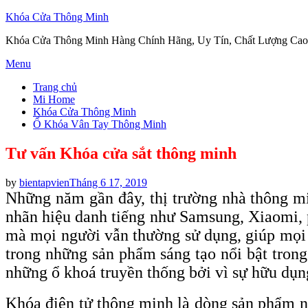
Khóa Cửa Thông Minh
Khóa Cửa Thông Minh Hàng Chính Hãng, Uy Tín, Chất Lượng Cao
Skip
Menu
to
Trang chủ
content
Mi Home
Khóa Cửa Thông Minh
Ổ Khóa Vân Tay Thông Minh
Tư vấn Khóa cửa sắt thông minh
Posted
by
bientapvien
Tháng 6 17, 2019
on
Những năm gần đây, thị trường nhà thông mi
nhãn hiệu danh tiếng như Samsung, Xiaomi, 
mà mọi người vẫn thường sử dụng, giúp mọi 
trong những sản phẩm sáng tạo nổi bật tron
những ổ khoá truyền thống bởi vì sự hữu dụn
Khóa điện tử thông minh là dòng sản phẩm n