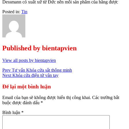
Dessmann có xuất xứ từ Đức nên mỗi sản phẩm của hãng được
Posted in:
Tin
Published by
bientapvien
View all posts by bientapvien
Điều
Prev
Tư vấn Khóa cửa sắt thông minh
Next
Khóa cửa điện tử vân tay
hướng
bài
Để lại một bình luận
viết
Email của bạn sẽ không được hiển thị công khai.
Các trường bắt
buộc được đánh dấu
*
Bình luận
*