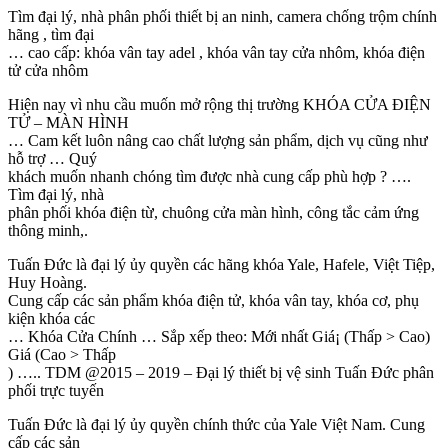
Tìm đại lý, nhà phân phối thiết bị an ninh, camera chống trộm chính
hãng , tìm đại
… cao cấp: khóa vân tay adel , khóa vân tay cửa nhôm, khóa điện
tử cửa nhôm
Hiện nay vì nhu cầu muốn mở rộng thị trường KHÓA CỬA ĐIỆN
TỬ – MÀN HÌNH
… Cam kết luôn nâng cao chất lượng sản phẩm, dịch vụ cũng như
hỗ trợ … Quý
khách muốn nhanh chóng tìm được nhà cung cấp phù hợp ? ….
Tìm đại lý, nhà
phân phối khóa điện từ, chuông cửa màn hình, công tắc cảm ứng
thông minh,.
Tuấn Đức là đại lý ủy quyền các hãng khóa Yale, Hafele, Việt Tiệp,
Huy Hoàng.
Cung cấp các sản phẩm khóa điện tử, khóa vân tay, khóa cơ, phụ
kiện khóa các
… Khóa Cửa Chính … Sắp xếp theo: Mới nhất Giá¡ (Thấp > Cao)
Giá (Cao > Thấp
) ….. TDM @2015 – 2019 – Đại lý thiết bị vệ sinh Tuấn Đức phân
phối trực tuyến
Tuấn Đức là đại lý ủy quyền chính thức của Yale Việt Nam. Cung
cấp các sản