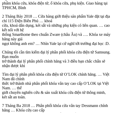
phẩm khóa cửa, khóa điện tử, ổ khóa cửa, phụ kiện. Giao hàng tại
TPHCM, Bình
2 Tháng Bảy 2018 … Cửa hàng giới thiệu sản phẩm Yale đặt tại địa
chỉ 115 Điện Biên Phủ … khoá
cửa, khoá dân dụng, két sắt và những phụ kiện có liên quan. … cao
kết nối với hệ
thống Smarthome theo chuẩn Zware (châu Âu) và …. Khóa xe máy
hãng này giá
ngọt không anh em? … Nhìn Yale lại cứ nghĩ tới trường đại học :D.
Chúng tôi cần tìm kiếm đại lý phân phối khóa cửa điện tử Samsung.
Bạn muốn
trở thành đại lý phân phối chính hãng và 3 điều bạn chắc chắn sẽ
nhận được khi
Tìm đại lý phân phối khóa cửa điện tử O’LOK chính hãng. … Việt
Nam đã chính
thức trở thành nhà phân phối khóa vân tay cao cấp O’LOK tại Việt
Nam. … thế
giới chuyên nghiên cứu & sản xuất khóa cửa điện tử thông minh,
két sắt an toàn.
7 Tháng Ba 2018 … Phân phối khóa cửa vân tay Dessmann chính
hãng … Khóa cửa cao cấp