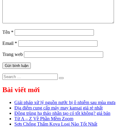
Tên
*
Email
*
Trang web
Search
Search
for:
Bài viết mới
Giải pháp xử lý nguồn nước bị ô nhiễm sau mùa mưa
Địa điểm cung cấp máy may kansai giá rẻ nhất
Đông trùng hạ thảo nhân tạo có tốt không? giá bán
Từ A – Z Về Phần Mềm Zoom
Sơn Chống Thấm Kova Loại Nào Tốt Nhất