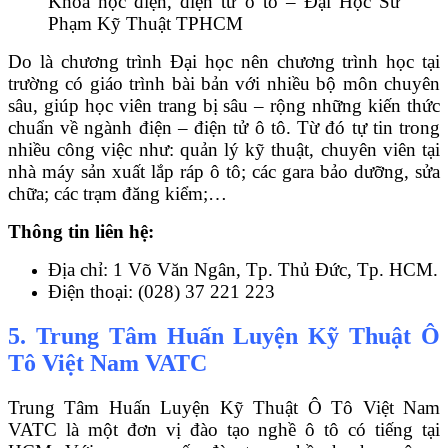
Khóa học điện, điện tử ô tô – Đại Học Sư
Phạm Kỹ Thuật TPHCM
Do là chương trình Đại học nên chương trình học tại
trường có giáo trình bài bản với nhiều bộ môn chuyên
sâu, giúp học viên trang bị sâu – rộng những kiến thức
chuẩn về ngành điện – điện tử ô tô. Từ đó tự tin trong
nhiều công việc như: quản lý kỹ thuật, chuyên viên tại
nhà máy sản xuất lắp ráp ô tô; các gara bảo dưỡng, sửa
chữa; các trạm đăng kiểm;…
Thông tin liên hệ:
Địa chỉ: 1 Võ Văn Ngân, Tp. Thủ Đức, Tp. HCM.
Điện thoại: (028) 37 221 223
5. Trung Tâm Huấn Luyện Kỹ Thuật Ô
Tô Việt Nam VATC
Trung Tâm Huấn Luyện Kỹ Thuật Ô Tô Việt Nam
VATC là một đơn vị đào tạo nghề ô tô có tiếng tại