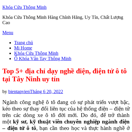
Khóa Cửa Thông Minh
Khóa Cửa Thông Minh Hàng Chính Hãng, Uy Tín, Chất Lượng
Cao
Skip
Menu
to
Trang chủ
content
Mi Home
Khóa Cửa Thông Minh
Ổ Khóa Vân Tay Thông Minh
Top 5+ địa chỉ dạy nghề điện, điện tử ô tô
tại Tây Ninh uy tín
Posted
by
bientapvien
Tháng 6 20, 2022
on
Ngành công nghệ ô tô đang có sự phát triển vượt bậc,
kéo theo sự thay đổi liên tục của hệ thống điện – điện tử
trên các dòng xe ô tô đời mới. Do đó, để trở thành
một
kỹ sư, kỹ thuật viên chuyên nghiệp ngành điện
– điện tử ô tô
, bạn cần theo học và thực hành nghề ở