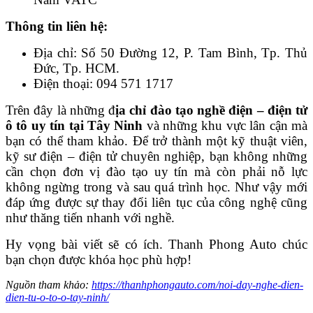
Thông tin liên hệ:
Địa chỉ: Số 50 Đường 12, P. Tam Bình, Tp. Thủ
Đức, Tp. HCM.
Điện thoại: 094 571 1717
Trên đây là những đ
ịa chỉ đào tạo nghề điện – điện tử
ô tô uy tín tại Tây Ninh
và những khu vực lân cận mà
bạn có thể tham khảo. Để trở thành một kỹ thuật viên,
kỹ sư điện – điện tử chuyên nghiệp, bạn không những
cần chọn đơn vị đào tạo uy tín mà còn phải nỗ lực
không ngừng trong và sau quá trình học. Như vậy mới
đáp ứng được sự thay đổi liên tục của công nghệ cũng
như thăng tiến nhanh với nghề.
Hy vọng bài viết sẽ có ích. Thanh Phong Auto chúc
bạn chọn được khóa học phù hợp!
Nguồn tham khảo:
https://thanhphongauto.com/noi-day-nghe-dien-
dien-tu-o-to-o-tay-ninh/