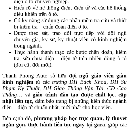
điện ô tô chuyên nghiệp.
Hiểu rõ về hệ thống điện, điện tử và các hệ thống
điều khiển trên ô tô.
Có kỹ năng sử dụng các phần mềm tra cứu và thiết
bị kiểm tra – chẩn đoán điện ô tô.
Được theo sát, trao đổi trực tiếp với đội ngũ
chuyên gia, kỹ sư, kỹ thuật viên có kinh nghiệm
trong ngành.
Thực hành thành thạo các bước chẩn đoán, kiểm
tra, sửa chữa điện – điện tử trên nhiều dòng ô tô
(đời cũ, đời mới).
Thanh Phong Auto sở hữu
đội ngũ giáo viên giàu
kinh nghiệm
từ các
trường ĐH Bách Khoa, ĐH Sư
Phạm Kỹ Thuật, ĐH Giao Thông Vận Tải, CĐ Cao
Thắng
… và
giáo trình đào tạo được chắt lọc, cập
nhật liên tục
, đảm bảo trang bị những kiến thức ngành
điện – điện tử chuẩn nhất, mới nhất cho học viên.
Bên cạnh đó,
phương pháp học trực quan, lý thuyết
ngắn gọn, thực hành liên tục
ngay tại gara
, giúp các