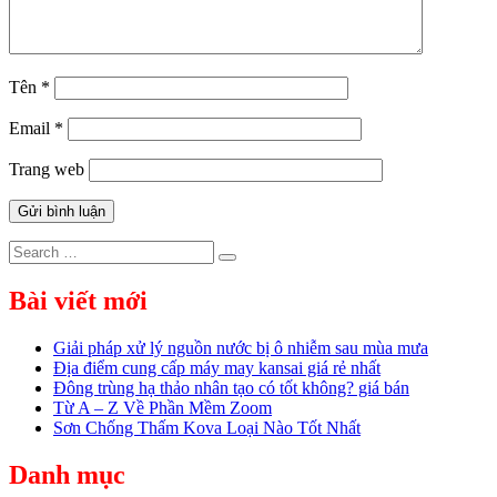
Tên
*
Email
*
Trang web
Search
Search
for:
Bài viết mới
Giải pháp xử lý nguồn nước bị ô nhiễm sau mùa mưa
Địa điểm cung cấp máy may kansai giá rẻ nhất
Đông trùng hạ thảo nhân tạo có tốt không? giá bán
Từ A – Z Về Phần Mềm Zoom
Sơn Chống Thấm Kova Loại Nào Tốt Nhất
Danh mục