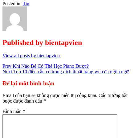
Posted in:
Tin
Published by
bientapvien
View all posts by bientapvien
Điều
Prev
Khi Nào Bé Có Thể Học Piano Được?
Next
Top 10 điều cần có trong dịch thuật trang web đa ngôn ngữ
hướng
bài
Để lại một bình luận
viết
Email của bạn sẽ không được hiển thị công khai.
Các trường bắt
buộc được đánh dấu
*
Bình luận
*