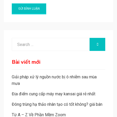
A
l
t
e
Search
SEARCH
r
for:
n
a
Bài viết mới
t
i
Giải pháp xử lý nguồn nước bị ô nhiễm sau mùa
v
mưa
e
Địa điểm cung cấp máy may kansai giá rẻ nhất
:
Đông trùng hạ thảo nhân tạo có tốt không? giá bán
Từ A – Z Về Phần Mềm Zoom