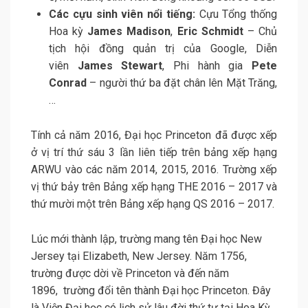
Các cựu sinh viên nổi tiếng:
Cựu Tổng thống
Hoa kỳ
James Madison
,
Eric Schmidt
– Chủ
tịch hội đồng quản trị của Google, Diễn
viên
James Stewart
, Phi hành gia
Pete
Conrad
– người thứ ba đặt chân lên Mặt Trăng,
…
Tính cả năm 2016, Đại học Princeton đã được xếp
ở vị trí thứ sáu 3 lần liên tiếp trên bảng xếp hạng
ARWU vào các năm 2014, 2015, 2016. Trường xếp
vị thứ bảy trên Bảng xếp hạng THE 2016 – 2017 và
thứ mười một trên Bảng xếp hạng QS 2016 – 2017.
Lúc mới thành lập, trường mang tên Đại học New
Jersey tại Elizabeth, New Jersey. Năm 1756,
trường được dời về Princeton và đến năm
1896, trường đổi tên thành Đại học Princeton. Đây
là Viện Đại học có lịch sử lâu đời thứ tư tại Hoa Kỳ.