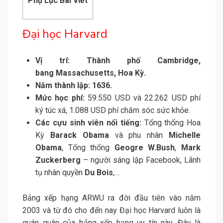
Phụ Lục Bài Viết
Đại học Harvard
Vị trí: Thành phố Cambridge,
bang Massachusetts, Hoa Kỳ.
Năm thành lập: 1636.
Mức học phí:
59.550 USD và 22.262 USD phí
ký túc xá, 1.088 USD phí chăm sóc sức khỏe.
Các cựu sinh viên nổi tiếng:
Tổng thống Hoa
Kỳ
Barack Obama
và phu nhân
Michelle
Obama
, Tổng thống
Geogre W.Bush
,
Mark
Zuckerberg
– người sáng lập Facebook, Lãnh
tụ nhân quyền
Du Bois
,…
Bảng xếp hạng ARWU ra đời đầu tiên vào năm
2003 và từ đó cho đến nay Đại học Harvard luôn là
quán quân của bảng xếp hạng uy tín này. Đây là