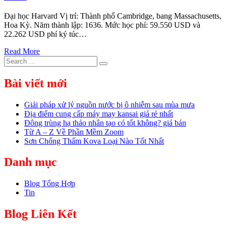
Đại học Harvard Vị trí: Thành phố Cambridge, bang Massachusetts,
Hoa Kỳ. Năm thành lập: 1636. Mức học phí: 59.550 USD và
22.262 USD phí ký túc…
Read More
Search
Search
for:
Bài viết mới
Giải pháp xử lý nguồn nước bị ô nhiễm sau mùa mưa
Địa điểm cung cấp máy may kansai giá rẻ nhất
Đông trùng hạ thảo nhân tạo có tốt không? giá bán
Từ A – Z Về Phần Mềm Zoom
Sơn Chống Thấm Kova Loại Nào Tốt Nhất
Danh mục
Blog Tổng Hợp
Tin
Blog Liên Kết