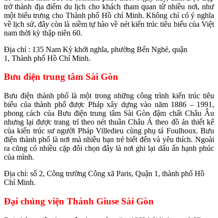
trở thành địa điểm du lịch cho khách tham quan từ nhiều nơi, như
một biểu trưng cho Thành phố Hồ chí Minh. Không chỉ có ý nghĩa
về lịch sử, đây còn là niềm tự hào về nét kiến trúc tiêu biểu của Việt
nam thời kỳ thập niên 60.
Địa chỉ : 135 Nam Kỳ khởi nghĩa, phường Bến Nghé, quận
1, Thành phố Hồ Chí Minh.
Bưu điện trung tâm Sài Gòn
Bưu điện thành phố là một trong những công trình kiến trúc tiêu
biểu của thành phố được Pháp xây dựng vào năm 1886 – 1991,
phong cách của Bưu điện trung tâm Sài Gòn đậm chất Châu Âu
nhưng lại được trang trí theo nét thuần Châu Á theo đồ án thiết kế
của kiến trúc sư người Pháp Villedieu cùng phụ tá Foulhoux. Bưu
điện thành phố là nơi mà nhiều bạn trẻ biết đến và yêu thích. Ngoài
ra cũng có nhiều cặp đôi chọn đây là nơi ghi lại dấu ấn hạnh phúc
của mình.
Địa chỉ: số 2, Công trường Công xã Paris, Quận 1, thành phố Hồ
Chí Minh.
Đại chủng viện Thánh Giuse Sài Gòn