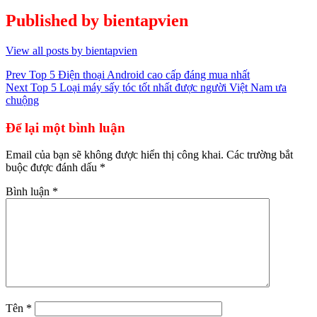
Published by
bientapvien
View all posts by bientapvien
Điều
Prev
Top 5 Điện thoại Android cao cấp đáng mua nhất
Next
Top 5 Loại máy sấy tóc tốt nhất được người Việt Nam ưa
hướng
chuộng
bài
Để lại một bình luận
viết
Email của bạn sẽ không được hiển thị công khai.
Các trường bắt
buộc được đánh dấu
*
Bình luận
*
Tên
*