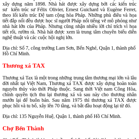
xây dựng năm 1898. Nhà hát được xây dựng bởi các kiến trúc
sư kiến trúc sư Félix Olivier, Ernest Guichard và Eugène Ferret,
theo lối kiến trúc Đệ tam cộng hòa Pháp. Những phù điêu và họa
tiết đắp nổi đều được học sĩ người Pháp nổi tiếng vẽ mô phỏng như
nhà hát lớn của Pháp. Nhưng cũng nhận nhiều lời chỉ trích vì họa
tiết rối, rườm rà. Nhà hát được xem là trung tâm chuyên biểu diễn
nghệ thuật và các cuộc hội nghị lớn.
Địa chỉ: Số 7, công trường Lam Sơn, Bến Nghé, Quận 1, thành phố
Hồ Chí Minh.
Thương xá TAX
Thương xá Tax là một trong những trung tâm thương mại lớn và lâu
đời nhất tại Việt Nam, Thương xá TAX được xây dựng hoàn toàn
nguyên thủy vào thời Pháp thuộc. Sang thời Việt nam Công Hòa,
chính quyền tịch thu lại thương xá và sau này cho thương nhân
mướn lại để buôn bán. Sau năm 1975 thì thương xá TAX được
phục hồi và tu bổ, xây lên 70 tầng, và bắt đầu hoạt động lại từ đó.
Địa chỉ: 135 Nguyễn Huệ, Quận 1, thành phố Hồ Chí Minh.
Chợ Bến Thành