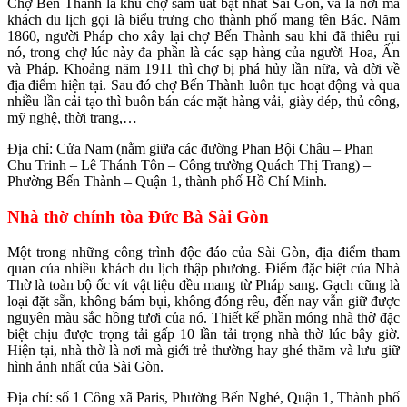
Chợ Bến Thành là khu chợ sầm uất bật nhất Sài Gòn, và là nơi mà
khách du lịch gọi là biểu trưng cho thành phố mang tên Bác. Năm
1860, người Pháp cho xây lại chợ Bến Thành sau khi đã thiêu rụi
nó, trong chợ lúc này đa phần là các sạp hàng của người Hoa, Ấn
và Pháp. Khoảng năm 1911 thì chợ bị phá hủy lần nữa, và dời về
địa điểm hiện tại. Sau đó chợ Bến Thành luôn tục hoạt động và qua
nhiều lần cải tạo thì buôn bán các mặt hàng vải, giày dép, thủ công,
mỹ nghệ, thời trang,…
Địa chỉ: Cửa Nam (nằm giữa các đường Phan Bội Châu – Phan
Chu Trinh – Lê Thánh Tôn – Công trường Quách Thị Trang) –
Phường Bến Thành – Quận 1, thành phố Hồ Chí Minh.
Nhà thờ chính tòa Đức Bà Sài Gòn
Một trong những công trình độc đáo của Sài Gòn, địa điểm tham
quan của nhiều khách du lịch thập phương. Điểm đặc biệt của Nhà
Thờ là toàn bộ ốc vít vật liệu đều mang từ Pháp sang. Gạch cũng là
loại đặt sẵn, không bám bụi, không đóng rêu, đến nay vẫn giữ được
nguyên màu sắc hồng tươi của nó. Thiết kế phần móng nhà thờ đặc
biệt chịu được trọng tải gấp 10 lần tải trọng nhà thờ lúc bây giờ.
Hiện tại, nhà thờ là nơi mà giới trẻ thường hay ghé thăm và lưu giữ
hình ảnh nhất của Sài Gòn.
Địa chỉ: số 1 Công xã Paris, Phường Bến Nghé, Quận 1, Thành phố