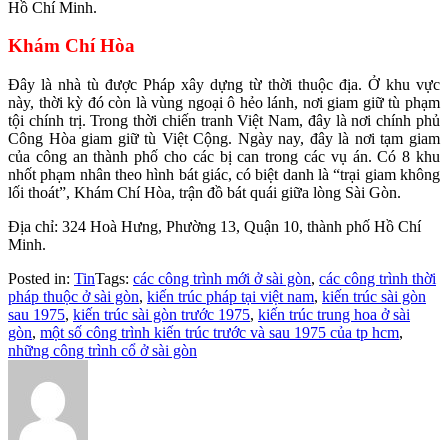
Hồ Chí Minh.
Khám Chí Hòa
Đây là nhà tù được Pháp xây dựng từ thời thuộc địa. Ở khu vực
này, thời kỳ đó còn là vùng ngoại ô hẻo lánh, nơi giam giữ tù phạm
tội chính trị. Trong thời chiến tranh Việt Nam, đây là nơi chính phủ
Công Hòa giam giữ tù Việt Cộng. Ngày nay, đây là nơi tạm giam
của công an thành phố cho các bị can trong các vụ án. Có 8 khu
nhốt phạm nhân theo hình bát giác, có biệt danh là “trại giam không
lối thoát”, Khám Chí Hòa, trận đồ bát quái giữa lòng Sài Gòn.
Địa chỉ: 324 Hoà Hưng, Phường 13, Quận 10, thành phố Hồ Chí
Minh.
Posted in:
Tin
Tags:
các công trình mới ở sài gòn
,
các công trình thời
pháp thuộc ở sài gòn
,
kiến trúc pháp tại việt nam
,
kiến trúc sài gòn
sau 1975
,
kiến trúc sài gòn trước 1975
,
kiến trúc trung hoa ở sài
gòn
,
một số công trình kiến trúc trước và sau 1975 của tp hcm
,
những công trình cổ ở sài gòn