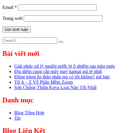
Email
*
Trang web
Search
Search
for:
Bài viết mới
Giải pháp xử lý nguồn nước bị ô nhiễm sau mùa mưa
Địa điểm cung cấp máy may kansai giá rẻ nhất
Đông trùng hạ thảo nhân tạo có tốt không? giá bán
Từ A – Z Về Phần Mềm Zoom
Sơn Chống Thấm Kova Loại Nào Tốt Nhất
Danh mục
Blog Tổng Hợp
Tin
Blog Liên Kết