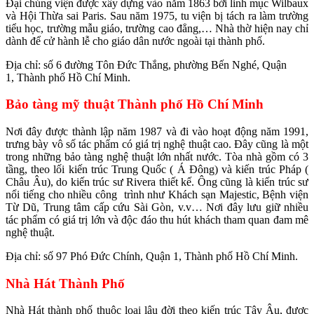
Đại chủng viện được xây dựng vào năm 1863 bởi linh mục Wilbaux
và Hội Thừa sai Paris. Sau năm 1975, tu viện bị tách ra làm trường
tiểu học, trường mẫu giáo, trường cao đẳng,… Nhà thờ hiện nay chỉ
dành để cử hành lễ cho giáo dân nước ngoài tại thành phố.
Địa chỉ: số 6 đường Tôn Đức Thắng, phường Bến Nghé, Quận
1, Thành phố Hồ Chí Minh.
Bảo tàng mỹ thuật Thành phố Hồ Chí Minh
Nơi đây được thành lập năm 1987 và đi vào hoạt động năm 1991,
trưng bày vô số tác phẩm có giá trị nghệ thuật cao. Đây cũng là một
trong những bảo tàng nghệ thuật lớn nhất nước. Tòa nhà gồm có 3
tầng, theo lối kiến trúc Trung Quốc ( Á Đông) và kiến trúc Pháp (
Châu Âu), do kiến trúc sư Rivera thiết kế. Ông cũng là kiến trúc sư
nổi tiếng cho nhiều công trình như Khách sạn Majestic, Bệnh viện
Từ Dũ, Trung tâm cấp cứu Sài Gòn, v.v… Nơi đây lưu giữ nhiều
tác phẩm có giá trị lớn và độc đáo thu hút khách tham quan đam mê
nghệ thuật.
Địa chỉ: số 97 Phó Đức Chính, Quận 1, Thành phố Hồ Chí Minh.
Nhà Hát Thành Phố
Nhà Hát thành phố thuộc loại lâu đời theo kiến trúc Tây Âu, được