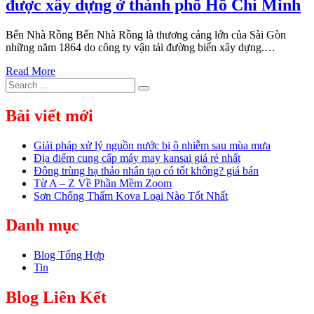
được xây dựng ở thành phố Hồ Chí Minh
Bến Nhà Rồng Bến Nhà Rồng là thương cảng lớn của Sài Gòn
những năm 1864 do công ty vận tải đường biển xây dựng.…
Read More
Search
Search
for:
Bài viết mới
Giải pháp xử lý nguồn nước bị ô nhiễm sau mùa mưa
Địa điểm cung cấp máy may kansai giá rẻ nhất
Đông trùng hạ thảo nhân tạo có tốt không? giá bán
Từ A – Z Về Phần Mềm Zoom
Sơn Chống Thấm Kova Loại Nào Tốt Nhất
Danh mục
Blog Tổng Hợp
Tin
Blog Liên Kết