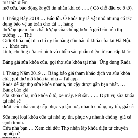
trữ thời điểm
mở cửa, báo động & gửi tin nhắn khi có ….. ( Có chỗ đậu xe ô tô).
1 Tháng Bảy 2018 … Báo lỗi. Ổ khóa tuy là vật nhỏ nhưng có tác
dụng bảo vệ an toàn cho tài … hàng
thường quan tâm chất lượng của chúng hơn là giá bán trên thị
trường. … Thế
Giới Khóa một địa chỉ uy tín hàng đầu bán ổ khóa cửa tại Hà Nội.
…. khóa cửa
kính, chuông cửa có hình và nhiều sản phẩm điện tử cao cấp khác.
Bảng giá sửa khóa cửa, gọi thợ sửa khóa tại nhà | Ứng dụng Rada
1 Tháng Năm 2019 … Bảng báo giá tham khảo dịch vụ sửa khóa
cửa, gọi thợ mở khóa tại nhà – Tải app
Rada để đặt thợ sửa khóa nhanh, tin cậy được gần bạn nhất. …
Bảng báo giá
sửa khóa cửa, mở khóa ô tô, xe máy, két sắt… … Dịch vụ sửa khóa
tại nhà sẽ
được các nhà cung cấp phục vụ tận nơi, nhanh chóng, uy tín, giá cả
Sửa mọi loại khóa cửa tại nhà uy tín, phục vụ nhanh chóng, giá cả
cạnh tranh.
Cửa nhà bạn … Xem chi tiết: Thợ nhận lắp khóa điện tử chuyên
nghiệp ở