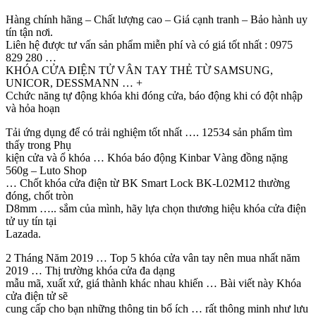
Hàng chính hãng – Chất lượng cao – Giá cạnh tranh – Bảo hành uy
tín tận nơi.
Liên hệ được tư vấn sản phẩm miễn phí và có giá tốt nhất : 0975
829 280 …
KHÓA CỬA ĐIỆN TỬ VÂN TAY THẺ TỪ SAMSUNG,
UNICOR, DESSMANN … +
Cchức năng tự động khóa khi đóng cửa, báo động khi có đột nhập
và hỏa hoạn
Tải ứng dụng để có trải nghiệm tốt nhất …. 12534 sản phẩm tìm
thấy trong Phụ
kiện cửa và ổ khóa … Khóa báo động Kinbar Vàng đồng nặng
560g – Luto Shop
… Chốt khóa cửa điện từ BK Smart Lock BK-L02M12 thường
đóng, chốt tròn
D8mm ….. sắm của mình, hãy lựa chọn thương hiệu khóa cửa điện
tử uy tín tại
Lazada.
2 Tháng Năm 2019 … Top 5 khóa cửa vân tay nên mua nhất năm
2019 … Thị trường khóa cửa đa dạng
mẫu mã, xuất xứ, giá thành khác nhau khiến … Bài viết này Khóa
cửa điện tử sẽ
cung cấp cho bạn những thông tin bổ ích … rất thông minh như lưu