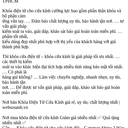
TPHCM
Khóa điện tử cho cửa kính cường lực bao gồm phần thân khóa và
bộ phận cảm
ứng vân tay. … Đảm bảo chất lượng uy tín, bảo hành tận nơi. … tư
vấn giải pháp
kiểm soát ra vào, giải đáp, khảo sát báo giá hoàn toàn miễn phí. …
phẩm tốt nhất,
kiểu dáng đẹp nhất phù hợp với thị yếu của khách hàng với giá
thành phù hợp.
Thì khóa cửa điện tử – khóa cửa kính là giải pháp tối ưu nhất. …
các thiết bị kiểm
soát ra vào khác hiện đại tích hợp nhiều tính năng bảo mật tốt nhất.
… Có phải là
hàng giả không? … Làm việc chuyên nghiệp, nhanh nhẹn, uy tín,
bảo hành tận
nơi. … Để được tư vấn giải pháp, giải đáp, khảo sát báo giá hoàn
toàn miễn phí.
Nơi bán Khóa Điện Tử Cửa Kính giá rẻ, uy tín, chất lượng nhất |
websosanh.vn
Nơi mua khóa điện tử cửa kính Giảm giá nhiều nhất ✅ Quà tặng
nhiều nhất ✅
Cập … Khóa cửa điện tử cho cửa kính đôi – Gateman Shine 2 Way