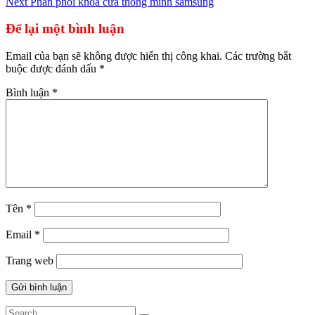
Next
Phân phối khóa cửa thông minh samsung
hướng
bài
Để lại một bình luận
viết
Email của bạn sẽ không được hiển thị công khai.
Các trường bắt
buộc được đánh dấu
*
Bình luận
*
Tên
*
Email
*
Trang web
Search