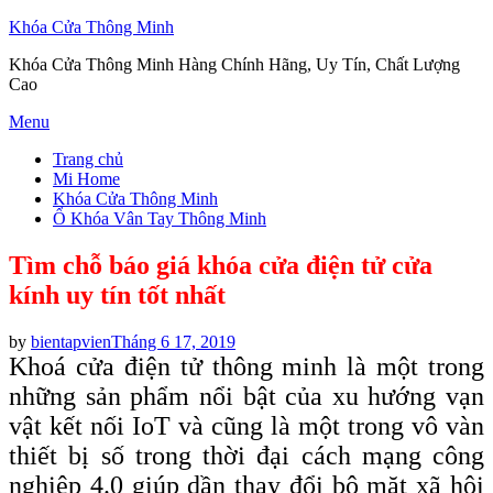
Khóa Cửa Thông Minh
Khóa Cửa Thông Minh Hàng Chính Hãng, Uy Tín, Chất Lượng
Cao
Skip
Menu
to
Trang chủ
content
Mi Home
Khóa Cửa Thông Minh
Ổ Khóa Vân Tay Thông Minh
Tìm chỗ báo giá khóa cửa điện tử cửa
kính uy tín tốt nhất
Posted
by
bientapvien
Tháng 6 17, 2019
on
Khoá cửa điện tử thông minh là một trong
những sản phẩm nổi bật của xu hướng vạn
vật kết nối IoT và cũng là một trong vô vàn
thiết bị số trong thời đại cách mạng công
nghiệp 4.0 giúp dần thay đổi bộ mặt xã hội