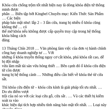
Khóa cửa chống trộm tốt nhất hiện nay là dòng khóa điện tử thông
minh được
phân … Biên tập bởi Kingbel Chuyên mục: Kiến Thức Sản Phẩm
… Các biện
pháp bảo mật như: lắp 2 – 3 lần cửa, trang bị nhiều ổ khóa cũng
không thể … có
thể mở khóa nếu không được cấp quyền truy cập trong hệ thống
khóa bằng cách
đăng
13 Tháng Chín 2018 … Văn phòng làm việc của đơn vị hành chính
công hay doanh nghiệp tư … Với
những ổ khóa truyền thống nguy cơ cắt khóa, phá khóa rất cao, dễ
bị đột nhập
vừa làm mất tài sản vừa hỏng thiết … Bên cạnh đó ổ khóa cửa điện
tử còn được
trang bị hệ thống cảnh … Những điều cần biết về khóa thẻ từ cửa
sắt.
Thì khóa cửa điện tử – khóa cửa kính là giải pháp tối ưu nhất. …
Do ưu điểm vượt
trội của nó so với các loại cửa gỗ, cửa sắt . … Và các thiết bị kiểm
soát ra vào
khác hiện đại tích hợp nhiều tính năng bảo mật tốt nhất. … Loại này