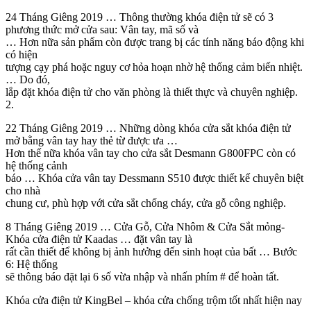
24 Tháng Giêng 2019 … Thông thường khóa điện tử sẽ có 3
phương thức mở cửa sau: Vân tay, mã số và
… Hơn nữa sản phẩm còn được trang bị các tính năng báo động khi
có hiện
tượng cạy phá hoặc nguy cơ hỏa hoạn nhờ hệ thống cảm biến nhiệt.
… Do đó,
lắp đặt khóa điện tử cho văn phòng là thiết thực và chuyên nghiệp.
2.
22 Tháng Giêng 2019 … Những dòng khóa cửa sắt khóa điện tử
mở bằng vân tay hay thẻ từ được ưa …
Hơn thế nữa khóa vân tay cho cửa sắt Desmann G800FPC còn có
hệ thống cảnh
báo … Khóa cửa vân tay Dessmann S510 được thiết kế chuyên biệt
cho nhà
chung cư, phù hợp với cửa sắt chống cháy, cửa gỗ công nghiệp.
8 Tháng Giêng 2019 … Cửa Gỗ, Cửa Nhôm & Cửa Sắt mỏng-
Khóa cửa điện tử Kaadas … đặt vân tay là
rất cần thiết để không bị ảnh hưởng đến sinh hoạt của bất … Bước
6: Hệ thống
sẽ thông báo đặt lại 6 số vừa nhập và nhấn phím # để hoàn tất.
Khóa cửa điện tử KingBel – khóa cửa chống trộm tốt nhất hiện nay