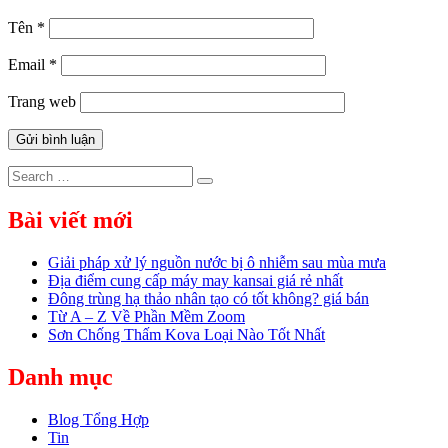
Tên
*
Email
*
Trang web
Search
Search
for:
Bài viết mới
Giải pháp xử lý nguồn nước bị ô nhiễm sau mùa mưa
Địa điểm cung cấp máy may kansai giá rẻ nhất
Đông trùng hạ thảo nhân tạo có tốt không? giá bán
Từ A – Z Về Phần Mềm Zoom
Sơn Chống Thấm Kova Loại Nào Tốt Nhất
Danh mục
Blog Tổng Hợp
Tin