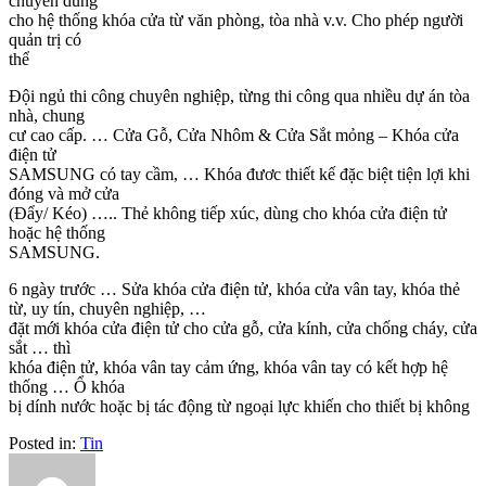
chuyên dùng
cho hệ thống khóa cửa từ văn phòng, tòa nhà v.v. Cho phép người
quản trị có
thể
Đội ngủ thi công chuyên nghiệp, từng thi công qua nhiều dự án tòa
nhà, chung
cư cao cấp. … Cửa Gỗ, Cửa Nhôm & Cửa Sắt mỏng – Khóa cửa
điện tử
SAMSUNG có tay cầm , … Khóa đươc thiết kế đặc biệt tiện lợi khi
đóng và mở cửa
(Đẩy/ Kéo) ….. Thẻ không tiếp xúc, dùng cho khóa cửa điện tử
hoặc hệ thống
SAMSUNG.
6 ngày trước … Sửa khóa cửa điện tử, khóa cửa vân tay, khóa thẻ
từ, uy tín, chuyên nghiệp, …
đặt mới khóa cửa điện tử cho cửa gỗ, cửa kính, cửa chống cháy, cửa
sắt … thì
khóa điện tử, khóa vân tay cảm ứng, khóa vân tay có kết hợp hệ
thống … Ổ khóa
bị dính nước hoặc bị tác động từ ngoại lực khiến cho thiết bị không
Posted in:
Tin