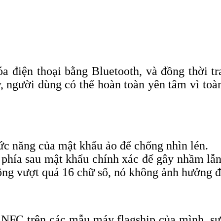
điện thoại bằng Bluetooth, và đồng thời tr
, người dùng có thể hoàn toàn yên tâm vì toà
c năng của mật khẩu ảo để chống nhìn lén.
phía sau mật khẩu chính xác để gây nhầm lẫn
ông vượt quá 16 chữ số, nó không ảnh hưởng 
 NFC trên các mẫu máy flagship của mình, s