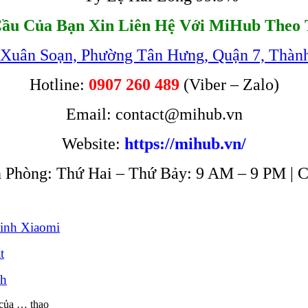
ầu Của Bạn Xin Liên Hệ Với MiHub Theo 
 Xuân Soạn, Phường Tân Hưng, Quận 7, Thàn
Hotline:
0907 260 489
(Viber – Zalo)
Email: contact@mihub.vn
Website:
https://mihub.vn/
 Phòng: Thứ Hai – Thứ Bảy: 9 AM – 9 PM | 
inh Xiaomi
t
nh
 của … thao