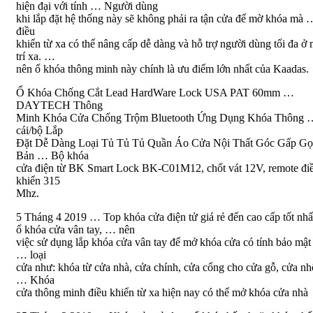
hiện đại với tính … Người dùng
khi lắp đặt hệ thống này sẽ không phải ra tận cửa để mờ khóa mà
điều
khiển từ xa có thể nâng cấp dễ dàng và hỗ trợ người dùng tối đa ở 
trí xa. …
nên ổ khóa thông minh này chính là ưu điểm lớn nhất của Kaadas.
Ổ Khóa Chống Cắt Lead HardWare Lock USA PAT 60mm …
DAYTECH Thông
Minh Khóa Cửa Chống Trộm Bluetooth Ứng Dụng Khóa Thông 
cái/bộ Lắp
Đặt Dễ Dàng Loại Tủ Tủ Tủ Quần Áo Cửa Nội Thất Góc Gấp G
Bản … Bộ khóa
cửa điện từ BK Smart Lock BK-C01M12, chốt vát 12V, remote đi
khiển 315
Mhz.
5 Tháng 4 2019 … Top khóa cửa điện tử giá rẻ đến cao cấp tốt nhất
ổ khóa cửa vân tay, … nên
việc sử dụng lắp khóa cửa vân tay để mở khóa cửa có tính bảo mật 
… loại
cửa như: khóa từ cửa nhà, cửa chính, cửa cổng cho cửa gỗ, cửa n
… Khóa
cửa thông minh điều khiển từ xa hiện nay có thể mở khóa cửa nhà