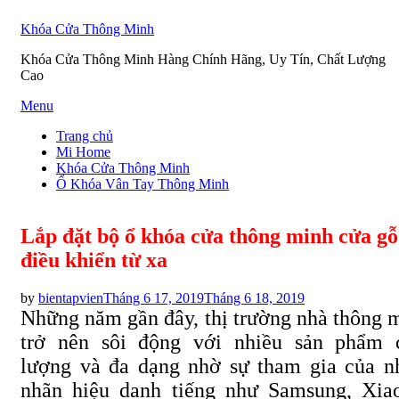
Khóa Cửa Thông Minh
Khóa Cửa Thông Minh Hàng Chính Hãng, Uy Tín, Chất Lượng
Cao
Skip
Menu
to
Trang chủ
content
Mi Home
Khóa Cửa Thông Minh
Ổ Khóa Vân Tay Thông Minh
Lắp đặt bộ ổ khóa cửa thông minh cửa gỗ
điều khiển từ xa
Posted
by
bientapvien
Tháng 6 17, 2019
Tháng 6 18, 2019
on
Những năm gần đây, thị trường nhà thông 
trở nên sôi động với nhiều sản phẩm 
lượng và đa dạng nhờ sự tham gia của n
nhãn hiệu danh tiếng như Samsung, Xia