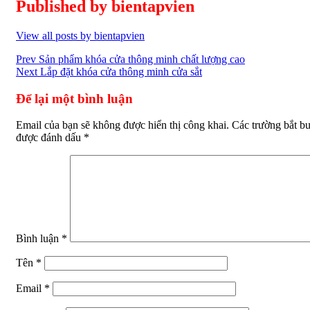
Published by
bientapvien
View all posts by bientapvien
Điều
Prev
Sản phẩm khóa cửa thông minh chất lượng cao
Next
Lắp đặt khóa cửa thông minh cửa sắt
hướng
bài
Để lại một bình luận
viết
Email của bạn sẽ không được hiển thị công khai.
Các trường bắt b
được đánh dấu
*
Bình luận
*
Tên
*
Email
*