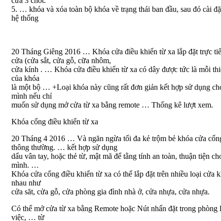
cửa 3 chốt.
5. … khóa và xóa toàn bộ khóa về trạng thái ban đầu, sau đó cài đặt
hệ thống
20 Tháng Giêng 2016 … Khóa cửa điều khiển từ xa lắp đặt trực tiế
cửa (cửa sắt, cửa gỗ, cữa nhôm,
cửa kính . … Khóa cửa điều khiển từ xa có dây được tức là mỗi thi
của khóa
là một bộ … +Loại khóa này cũng rất đơn giản kết hợp sử dụng ch
mình nếu chỉ
muốn sử dụng mở cửa từ xa bằng remote … Thống kê lượt xem.
Khóa cổng điều khiển từ xa
20 Tháng 4 2016 … Và ngăn ngừa tối đa kẻ trộm bẻ khóa cửa cổn
thông thường. … kết hợp sử dụng
dấu vân tay, hoặc thẻ từ, mật mã để tằng tính an toàn, thuận tiện ch
mình. …
Khóa cửa cổng điều khiển từ xa có thể lắp đặt trên nhiều loại cửa 
nhau như
cửa săt, cửa gỗ, cửa phòng gia đình nhà ở, cửa nhựa, cửa nhựa.
Có thể mở cửa từ xa bằng Remote hoặc Nút nhấn đặt trong phòng 
việc, … từ