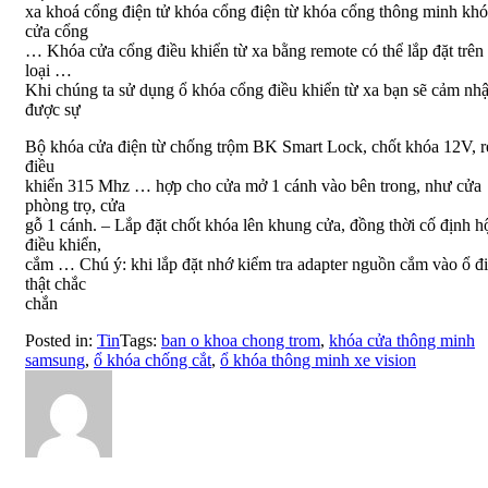
xa khoá cổng điện tử khóa cổng điện từ khóa cổng thông minh khó
cửa cổng
… Khóa cửa cổng điều khiển từ xa bằng remote có thể lắp đặt trên
loại …
Khi chúng ta sử dụng ổ khóa cổng điều khiển từ xa bạn sẽ cảm nh
được sự
Bộ khóa cửa điện từ chống trộm BK Smart Lock, chốt khóa 12V, 
điều
khiển 315 Mhz … hợp cho cửa mở 1 cánh vào bên trong, như cửa
phòng trọ, cửa
gỗ 1 cánh. – Lắp đặt chốt khóa lên khung cửa, đồng thời cố định h
điều khiển,
cắm … Chú ý: khi lắp đặt nhớ kiểm tra adapter nguồn cắm vào ổ đ
thật chắc
chắn
Posted in:
Tin
Tags:
ban o khoa chong trom
,
khóa cửa thông minh
samsung
,
ổ khóa chống cắt
,
ổ khóa thông minh xe vision