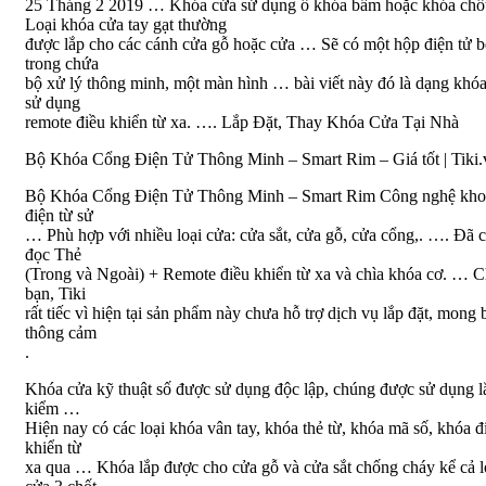
25 Tháng 2 2019 … Khóa cửa sử dụng ổ khóa bấm hoặc khóa ch
Loại khóa cửa tay gạt thường
được lắp cho các cánh cửa gỗ hoặc cửa … Sẽ có một hộp điện tử 
trong chứa
bộ xử lý thông minh, một màn hình … bài viết này đó là dạng khó
sử dụng
remote điều khiển từ xa. …. Lắp Đặt, Thay Khóa Cửa Tại Nhà
Bộ Khóa Cổng Điện Tử Thông Minh – Smart Rim – Giá tốt | Tiki.
Bộ Khóa Cổng Điện Tử Thông Minh – Smart Rim Công nghệ kho
điện từ sử
… Phù hợp với nhiều loại cửa: cửa sắt, cửa gỗ, cửa cổng,. …. Đã 
đọc Thẻ
(Trong và Ngoài) + Remote điều khiển từ xa và chìa khóa cơ. … 
bạn, Tiki
rất tiếc vì hiện tại sản phẩm này chưa hỗ trợ dịch vụ lắp đặt, mong 
thông cảm
.
Khóa cửa kỹ thuật số được sử dụng độc lập, chúng được sử dụng l
kiểm …
Hiện nay có các loại khóa vân tay, khóa thẻ từ, khóa mã số, khóa đ
khiển từ
xa qua … Khóa lắp được cho cửa gỗ và cửa sắt chống cháy kể cả l