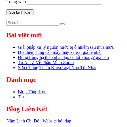
Trang web
Search
Search
for:
Bài viết mới
Giải pháp xử lý nguồn nước bị ô nhiễm sau mùa mưa
Địa điểm cung cấp máy may kansai giá rẻ nhất
Đông trùng hạ thảo nhân tạo có tốt không? giá bán
Từ A – Z Về Phần Mềm Zoom
Sơn Chống Thấm Kova Loại Nào Tốt Nhất
Danh mục
Blog Tổng Hợp
Tin
Blog Liên Kết
Nấm Linh Chi Đỏ
|
Website hỏi đáp