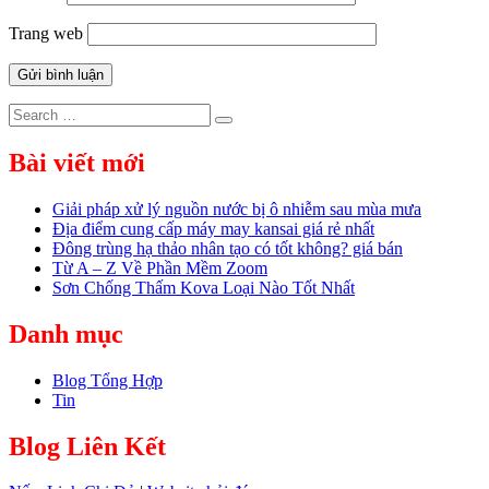
Trang web
Search
Search
for:
Bài viết mới
Giải pháp xử lý nguồn nước bị ô nhiễm sau mùa mưa
Địa điểm cung cấp máy may kansai giá rẻ nhất
Đông trùng hạ thảo nhân tạo có tốt không? giá bán
Từ A – Z Về Phần Mềm Zoom
Sơn Chống Thấm Kova Loại Nào Tốt Nhất
Danh mục
Blog Tổng Hợp
Tin
Blog Liên Kết