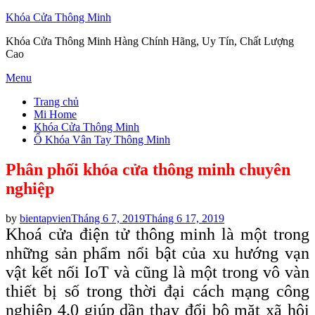
Khóa Cửa Thông Minh
Khóa Cửa Thông Minh Hàng Chính Hãng, Uy Tín, Chất Lượng
Cao
Skip
Menu
to
Trang chủ
content
Mi Home
Khóa Cửa Thông Minh
Ổ Khóa Vân Tay Thông Minh
Phân phối khóa cửa thông minh chuyên
nghiệp
Posted
by
bientapvien
Tháng 6 7, 2019
Tháng 6 17, 2019
on
Khoá cửa điện tử thông minh là một trong
những sản phẩm nổi bật của xu hướng vạn
vật kết nối IoT và cũng là một trong vô vàn
thiết bị số trong thời đại cách mạng công
nghiệp 4.0 giúp dần thay đổi bộ mặt xã hội