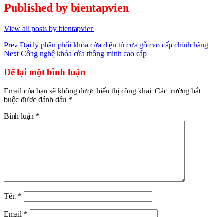
Published by
bientapvien
View all posts by bientapvien
Điều
Prev
Đại lý phân phối khóa cửa điện tử cửa gỗ cao cấp chính hãng
Next
Công nghệ khóa cửa thông minh cao cấp
hướng
bài
Để lại một bình luận
viết
Email của bạn sẽ không được hiển thị công khai.
Các trường bắt
buộc được đánh dấu
*
Bình luận
*
Tên
*
Email
*