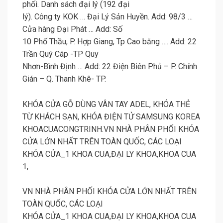
phối. Danh sách đại lý (192 đại
lý). Công ty KOK … Đại Lý Sản Huyền. Add: 98/3 …
Cửa hàng Đại Phát … Add: Số
10 Phố Thầu, P. Hợp Giang, Tp Cao bằng …. Add: 22
Trần Quý Cáp -TP Quy
Nhơn-Bình Định … Add: 22 Điện Biên Phủ – P. Chính
Gián – Q. Thanh Khê- TP.
KHÓA CỬA GỖ DÙNG VÂN TAY ADEL, KHÓA THẺ
TỪ KHÁCH SẠN, KHÓA ĐIỆN TỬ SAMSUNG KOREA
KHOACUACONGTRINH.VN NHÀ PHÂN PHỐI KHÓA
CỬA LỚN NHẤT TRÊN TOÀN QUỐC, CÁC LOẠI
KHÓA CỬA_1 KHOA CUA,ĐẠI LY KHOA,KHOA CUA
1,
VN NHÀ PHÂN PHỐI KHÓA CỬA LỚN NHẤT TRÊN
TOÀN QUỐC, CÁC LOẠI
KHÓA CỬA_1 KHOA CUA,ĐẠI LY KHOA,KHOA CUA