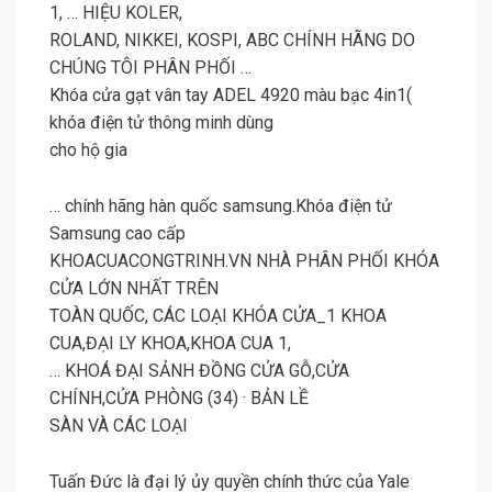
1, … HIỆU KOLER,
ROLAND, NIKKEI, KOSPI, ABC CHÍNH HÃNG DO
CHÚNG TÔI PHÂN PHỐI …
Khóa cửa gạt vân tay ADEL 4920 màu bạc 4in1(
khóa điện tử thông minh dùng
cho hộ gia
… chính hãng hàn quốc samsung.Khóa điện tử
Samsung cao cấp
KHOACUACONGTRINH.VN NHÀ PHÂN PHỐI KHÓA
CỬA LỚN NHẤT TRÊN
TOÀN QUỐC, CÁC LOẠI KHÓA CỬA_1 KHOA
CUA,ĐẠI LY KHOA,KHOA CUA 1,
… KHOÁ ĐẠI SẢNH ĐỒNG CỬA GỖ,CỬA
CHÍNH,CỬA PHÒNG (34) · BẢN LỀ
SÀN VÀ CÁC LOẠI
Tuấn Đức là đại lý ủy quyền chính thức của Yale