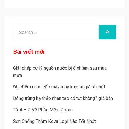
A
l
t
e
Search
SEARCH
r
for:
n
a
Bài viết mới
t
i
Giải pháp xử lý nguồn nước bị ô nhiễm sau mùa
v
mưa
e
Địa điểm cung cấp máy may kansai giá rẻ nhất
:
Đông trùng hạ thảo nhân tạo có tốt không? giá bán
Từ A – Z Về Phần Mềm Zoom
Sơn Chống Thấm Kova Loại Nào Tốt Nhất