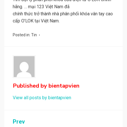
hãng. … mại 123 Việt Nam đã
chính thức trở thành nhà phân phối khóa vân tay cao
cấp O’LOK tại Việt Nam.
Posted in:
Tin
Published by
bientapvien
View all posts by bientapvien
Điều
Prev