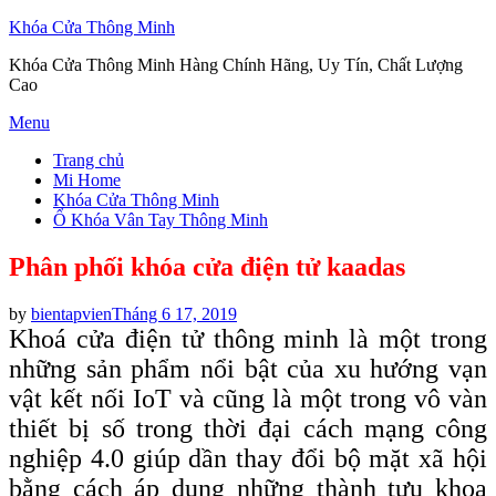
Khóa Cửa Thông Minh
Khóa Cửa Thông Minh Hàng Chính Hãng, Uy Tín, Chất Lượng
Cao
Skip
Menu
to
Trang chủ
content
Mi Home
Khóa Cửa Thông Minh
Ổ Khóa Vân Tay Thông Minh
Phân phối khóa cửa điện tử kaadas
Posted
by
bientapvien
Tháng 6 17, 2019
on
Khoá cửa điện tử thông minh là một trong
những sản phẩm nổi bật của xu hướng vạn
vật kết nối IoT và cũng là một trong vô vàn
thiết bị số trong thời đại cách mạng công
nghiệp 4.0 giúp dần thay đổi bộ mặt xã hội
bằng cách áp dụng những thành tựu khoa