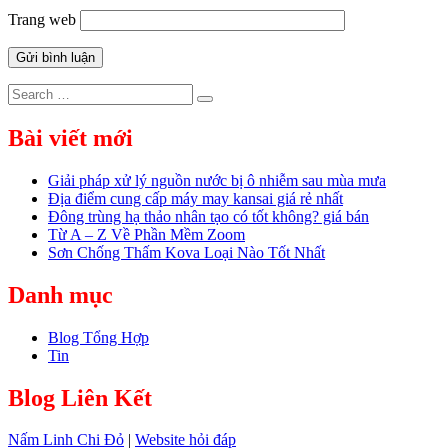
Trang web
Search
Search
for:
Bài viết mới
Giải pháp xử lý nguồn nước bị ô nhiễm sau mùa mưa
Địa điểm cung cấp máy may kansai giá rẻ nhất
Đông trùng hạ thảo nhân tạo có tốt không? giá bán
Từ A – Z Về Phần Mềm Zoom
Sơn Chống Thấm Kova Loại Nào Tốt Nhất
Danh mục
Blog Tổng Hợp
Tin
Blog Liên Kết
Nấm Linh Chi Đỏ
|
Website hỏi đáp