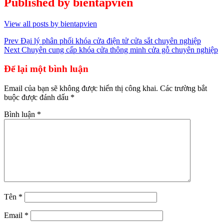
Published by
bientapvien
View all posts by bientapvien
Điều
Prev
Đại lý phân phối khóa cửa điện tử cửa sắt chuyên nghiệp
Next
Chuyên cung cấp khóa cửa thông minh cửa gỗ chuyên nghiệp
hướng
bài
Để lại một bình luận
viết
Email của bạn sẽ không được hiển thị công khai.
Các trường bắt
buộc được đánh dấu
*
Bình luận
*
Tên
*
Email
*