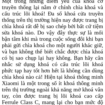
Một trong những điểm yếu của khoá cơ
truyền thống lại nằm ở chính chìa khoá và
cấu trúc lõi khoá! Đa số khoá cửa truyền
thống trên thị trường hiện nay được trang bị
chìa khoá rất dễ bị sao chép bởi bất cứ tiệm
sửa khoá nào. Do vậy đây thực sự là mối
bận tâm khi mà trong cuộc sống đôi khi bạn
phải gửi chìa khoá cho một người khác giữ,
và bạn không thể biết chắc được chìa khoá
có bị sao chụp lại hay không. Bạn hãy cân
nhắc sử dụng khoá có cấu trúc lõi khoá
phức tạp hay tốt hơn hết là không cần dùng
chìa khoá nào cả! Hiện tại khoá thông minh
Xiaomi là một trong số ít khoá thông minh
trên thị trường ngoài khả năng mở khoá vân
tay, còn được trang bị lõi khoá c
ao
c
ấp
F
errule
C
lass C, mang lại cho bạn
mức độ