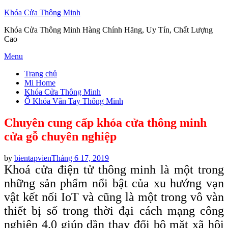
Khóa Cửa Thông Minh
Khóa Cửa Thông Minh Hàng Chính Hãng, Uy Tín, Chất Lượng
Cao
Skip
Menu
to
Trang chủ
content
Mi Home
Khóa Cửa Thông Minh
Ổ Khóa Vân Tay Thông Minh
Chuyên cung cấp khóa cửa thông minh
cửa gỗ chuyên nghiệp
Posted
by
bientapvien
Tháng 6 17, 2019
on
Khoá cửa điện tử thông minh là một trong
những sản phẩm nổi bật của xu hướng vạn
vật kết nối IoT và cũng là một trong vô vàn
thiết bị số trong thời đại cách mạng công
nghiệp 4.0 giúp dần thay đổi bộ mặt xã hội