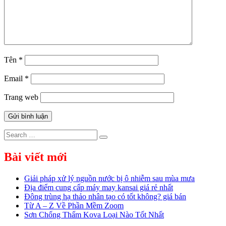
Tên
*
Email
*
Trang web
Search
Search
for:
Bài viết mới
Giải pháp xử lý nguồn nước bị ô nhiễm sau mùa mưa
Địa điểm cung cấp máy may kansai giá rẻ nhất
Đông trùng hạ thảo nhân tạo có tốt không? giá bán
Từ A – Z Về Phần Mềm Zoom
Sơn Chống Thấm Kova Loại Nào Tốt Nhất