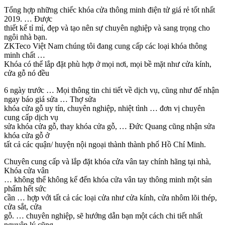
Tổng hợp những chiếc khóa cửa thông minh điện tử giá rẻ tốt nhất
2019. … Được
thiết kế tỉ mỉ, đẹp và tạo nên sự chuyên nghiệp và sang trọng cho
ngôi nhà bạn.
ZKTeco Việt Nam chúng tôi đang cung cấp các loại khóa thông
minh chất …
Khóa có thể lắp đặt phù hợp ở mọi nơi, mọi bề mặt như cửa kính,
cửa gỗ nó đều
6 ngày trước … Mọi thông tin chi tiết về dịch vụ, cũng như để nhận
ngay báo giá sửa … Thợ sửa
khóa cửa gỗ uy tín, chuyên nghiệp, nhiệt tình … đơn vị chuyên
cung cấp dịch vụ
sửa khóa cửa gỗ, thay khóa cửa gỗ, … Đức Quang cũng nhận sửa
khóa cửa gỗ ở
tất cả các quận/ huyện nội ngoại thành thành phố Hồ Chí Minh.
Chuyên cung cấp và lắp đặt khóa cửa vân tay chính hãng tại nhà,
Khóa cửa vân
… không thể không kể đến khóa cửa vân tay thông minh một sản
phẩm hết sức
cần … hợp với tất cả các loại cửa như cửa kính, cửa nhôm lõi thép,
cửa sắt, cửa
gỗ. … chuyên nghiệp, sẽ hướng dẫn bạn một cách chi tiết nhất
nguyên lý cũng