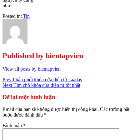
như
Posted in:
Tin
Published by
bientapvien
View all posts by bientapvien
Điều
Prev
Phân phối khóa cửa điện tử kaadas
Next
Tìm chỗ khóa cửa điện tử tốt nhất
hướng
bài
Để lại một bình luận
viết
Email của bạn sẽ không được hiển thị công khai.
Các trường bắt
buộc được đánh dấu
*
Bình luận
*