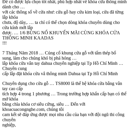
Để có được lựa chọn tốt nhất, phù hợp nhất về khóa cửa thông minh
dành cho …
với các thông số về cửa như: cửa gỗ hay cửa kim loại, cửa đã từng
lắp khóa
chưa, độ dày,. … ta chỉ có thể chọn dòng khóa chuyên dùng cho
cửa kính mới lắp
được. … 1/6 BÙNG NỔ KHUYẾN MÃI CÙNG KHÓA CỬA
THÔNG MINH KAADAS
!!!
7 Tháng Năm 2018 … Củng cố khung cửa gỗ với tấm thép bổ
sung, làm cho chúng khó bị phá hỏng …
lắp khóa cửa vân tay dahua chuyên nghiệp tại Tp Hồ Chí Minh …
Chuyên cung
cấp lắp đặt khóa cửa vâ thông minh Dahua tại Tp Hồ Chí Minh
Chuyên dụng cho cửa gỗ … TS8000 là thế hệ khóa cửa bằng vân
tay cao cấp
tích hợp 4 trong 1 phương … Trong trường hợp khẩn cấp bạn có thể
mở khóa
bằng chìa khóa cơ siêu cứng, siêu … Đến với
khoacuacongnghe.com, chúng tôi
cam kết sẽ đáp ứng được mọi nhu cầu của bạn với đội ngũ thi công
chuyên
nghiệp,