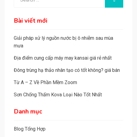
r
for:
n
a
Bài viết mới
t
i
Giải pháp xử lý nguồn nước bị ô nhiễm sau mùa
v
mưa
e
Địa điểm cung cấp máy may kansai giá rẻ nhất
:
Đông trùng hạ thảo nhân tạo có tốt không? giá bán
Từ A – Z Về Phần Mềm Zoom
Sơn Chống Thấm Kova Loại Nào Tốt Nhất
Danh mục
Blog Tổng Hợp