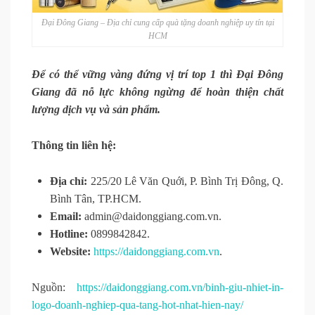
Đại Đông Giang – Địa chỉ cung cấp quà tặng doanh nghiệp uy tín tại
HCM
Để có thể vững vàng đứng vị trí top 1 thì Đại Đông
Giang đã nỗ lực không ngừng để hoàn thiện chất
lượng dịch vụ và sản phẩm.
Thông tin liên hệ:
Địa chỉ:
225/20 Lê Văn Quới, P. Bình Trị Đông, Q.
Bình Tân, TP.HCM.
Email:
admin@daidonggiang.com.vn.
Hotline:
0899842842.
Website:
https://daidonggiang.com.vn
.
Nguồn:
https://daidonggiang.com.vn/binh-giu-nhiet-in-
logo-doanh-nghiep-qua-tang-hot-nhat-hien-nay/