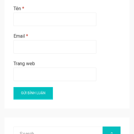
Tên
*
Email
*
Trang web
A
l
t
e
Search
SEARCH