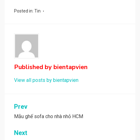
Posted in:
Tin
Published by
bientapvien
View all posts by bientapvien
Điều
Prev
hướng
Mẫu ghế sofa cho nhà nhỏ HCM
bài
Next
viết