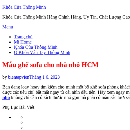
Khóa Cửa Thông Minh
Khóa Cửa Thông Minh Hàng Chính Hãng, Uy Tín, Chất Lượng Cao
Skip
Menu
to
Trang chủ
content
Mi Home
Khóa Cửa Thông Minh
Ổ Khóa Vân Tay Thông Minh
Mẫu ghế sofa cho nhà nhỏ HCM
Posted
by
bientapvien
Tháng 1 6, 2023
on
Bạn đang loay hoay tìm kiếm cho mình một bộ ghế sofa phòng khách
được các tiêu chí, bắt mắt ngay từ cái nhìn đầu tiên. Hãy xem nga
nhỏ
không chỉ cần có kích thước nhỏ gọn mà phải có màu sắc tươi sá
Phụ Lục Bài Viết