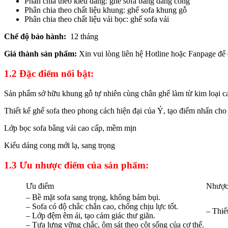
Phân chia theo kiểu dáng: ghế sofa bằng dáng cong
Phân chia theo chất liệu khung: ghế sofa khung gỗ
Phân chia theo chất liệu vải bọc: ghế sofa vải
Chế độ bảo hành:
12 tháng
Giá thành sản phẩm:
Xin vui lòng liên hệ Hotline hoặc Fanpage để 
1.2 Đặc điểm nổi bật:
Sản phẩm sở hữu khung gỗ tự nhiên cùng chân ghế làm từ kim loại c
Thiết kế ghế sofa theo phong cách hiện đại của Ý, tạo điểm nhấn cho
Lớp bọc sofa bằng vải cao cấp, mềm mịn
Kiểu dáng cong mới lạ, sang trọng
1.3 Ưu nhược điểm của sản phẩm:
Ưu điểm
Nhược
– Bề mặt sofa sang trọng, không bám bụi.
– Sofa có độ chắc chắn cao, chống chịu lực tốt.
– Thiế
– Lớp đệm êm ái, tạo cảm giác thư giãn.
– Tựa lưng vững chắc, ôm sát theo cột sống của cơ thể.