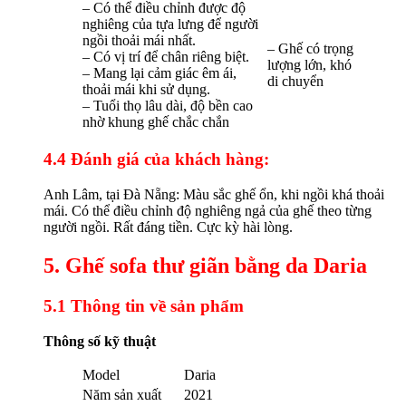
– Có thể điều chỉnh được độ
nghiêng của tựa lưng để người
ngồi thoải mái nhất.
– Ghế có trọng
– Có vị trí để chân riêng biệt.
lượng lớn, khó
– Mang lại cảm giác êm ái,
di chuyển
thoải mái khi sử dụng.
– Tuổi thọ lâu dài, độ bền cao
nhờ khung ghế chắc chắn
4.4 Đánh giá của khách hàng:
Anh Lâm, tại Đà Nẵng: Màu sắc ghế ổn, khi ngồi khá thoải
mái. Có thể điều chỉnh độ nghiêng ngả của ghế theo từng
người ngồi. Rất đáng tiền. Cực kỳ hài lòng.
5. Ghế sofa thư giãn bằng da Daria
5.1 Thông tin về sản phẩm
Thông số kỹ thuật
Model
Daria
Năm sản xuất
2021