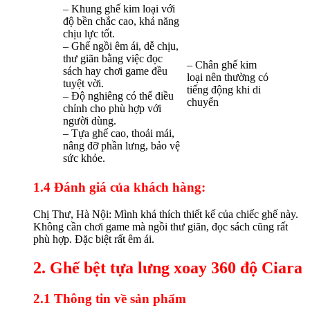
– Khung ghế kim loại với
độ bền chắc cao, khả năng
chịu lực tốt.
– Ghế ngồi êm ái, dễ chịu,
thư giãn bằng việc đọc
– Chân ghế kim
sách hay chơi game đều
loại nên thường có
tuyệt vời.
tiếng động khi di
– Độ nghiêng có thể điều
chuyển
chỉnh cho phù hợp với
người dùng.
– Tựa ghế cao, thoải mái,
nâng đỡ phần lưng, bảo vệ
sức khỏe.
1.4 Đánh giá của khách hàng:
Chị Thư, Hà Nội: Mình khá thích thiết kế của chiếc ghế này.
Không cần chơi game mà ngồi thư giãn, đọc sách cũng rất
phù hợp. Đặc biệt rất êm ái.
2. Ghế bệt tựa lưng xoay 360 độ Ciara
2.1 Thông tin về sản phẩm