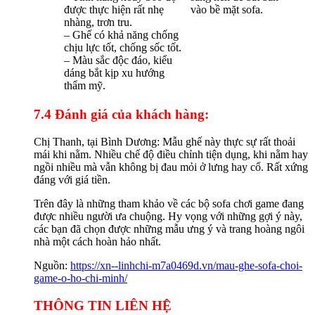
được thực hiện rất nhẹ
vào bề mặt sofa.
nhàng, trơn tru.
– Ghế có khả năng chống
chịu lực tốt, chống sốc tốt.
– Màu sắc độc đáo, kiểu
dáng bắt kịp xu hướng
thẩm mỹ.
7.4 Đánh giá của khách hàng:
Chị Thanh, tại Bình Dương: Mẫu ghế này thực sự rất thoải
mái khi nằm. Nhiều chế độ điều chỉnh tiện dụng, khi nằm hay
ngồi nhiều mà vẫn không bị đau mỏi ở lưng hay cổ. Rất xứng
đáng với giá tiền.
Trên đây là những tham khảo về các bộ sofa chơi game đang
được nhiều người ưa chuộng. Hy vọng với những gợi ý này,
các bạn đã chọn được những mẫu ưng ý và trang hoàng ngôi
nhà một cách hoàn hảo nhất.
Nguồn:
https://xn--linhchi-m7a0469d.vn/mau-ghe-sofa-choi-
game-o-ho-chi-minh/
THÔNG TIN LIÊN HỆ