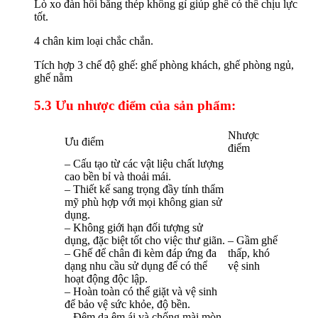
Lò xo đàn hồi bằng thép không gỉ giúp ghế có thể chịu lực
tốt.
4 chân kim loại chắc chắn.
Tích hợp 3 chế độ ghế: ghế phòng khách, ghế phòng ngủ,
ghế nằm
5.3 Ưu nhược điểm của sản phẩm:
Nhược
Ưu điểm
điểm
– Cấu tạo từ các vật liệu chất lượng
cao bền bỉ và thoải mái.
– Thiết kế sang trọng đầy tính thẩm
mỹ phù hợp với mọi không gian sử
dụng.
– Không giới hạn đối tượng sử
dụng, đặc biệt tốt cho việc thư giãn.
– Gầm ghế
– Ghế để chân đi kèm đáp ứng đa
thấp, khó
dạng nhu cầu sử dụng để có thể
vệ sinh
hoạt động độc lập.
– Hoàn toàn có thể giặt và vệ sinh
để bảo vệ sức khỏe, độ bền.
– Đệm da êm ái và chống mài mòn.