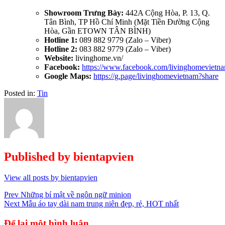
Showroom Trưng Bày:
442A Cộng Hòa, P. 13, Q.
Tân Bình, TP Hồ Chí Minh (Mặt Tiền Đường Cộng
Hòa, Gần ETOWN TÂN BÌNH)
Hotline 1:
089 882 9779 (Zalo – Viber)
Hotline 2:
083 882 9779 (Zalo – Viber)
Website:
livinghome.vn/
Facebook:
https://www.facebook.com/livinghomevietn
Google Maps:
https://g.page/livinghomevietnam?share
Posted in:
Tin
Published by
bientapvien
View all posts by bientapvien
Điều
Prev
Những bí mật về ngôn ngữ minion
Next
Mẫu áo tay dài nam trung niên đẹp, rẻ, HOT nhất
hướng
bài
Để lại một bình luận