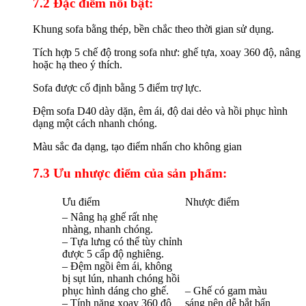
7.2 Đặc điểm nổi bật:
Khung sofa bằng thép, bền chắc theo thời gian sử dụng.
Tích hợp 5 chế độ trong sofa như: ghế tựa, xoay 360 độ, nâng
hoặc hạ theo ý thích.
Sofa được cố định bằng 5 điểm trợ lực.
Đệm sofa D40 dày dặn, êm ái, độ dai dẻo và hồi phục hình
dạng một cách nhanh chóng.
Màu sắc đa dạng, tạo điểm nhấn cho không gian
7.3 Ưu nhược điểm của sản phẩm:
Ưu điểm
Nhược điểm
– Nâng hạ ghế rất nhẹ
nhàng, nhanh chóng.
– Tựa lưng có thể tùy chỉnh
được 5 cấp độ nghiêng.
– Đệm ngồi êm ái, không
bị sụt lún, nhanh chóng hồi
phục hình dáng cho ghế.
– Ghế có gam màu
– Tính năng xoay 360 độ
sáng nên dễ bắt bẩn