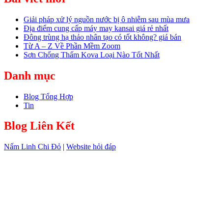
Giải pháp xử lý nguồn nước bị ô nhiễm sau mùa mưa
Địa điểm cung cấp máy may kansai giá rẻ nhất
Đông trùng hạ thảo nhân tạo có tốt không? giá bán
Từ A – Z Về Phần Mềm Zoom
Sơn Chống Thấm Kova Loại Nào Tốt Nhất
Danh mục
Blog Tổng Hợp
Tin
Blog Liên Kết
Nấm Linh Chi Đỏ
|
Website hỏi đáp