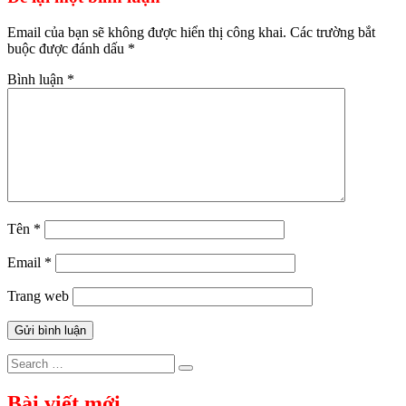
viết
Email của bạn sẽ không được hiển thị công khai.
Các trường bắt
buộc được đánh dấu
*
Bình luận
*
Tên
*
Email
*
Trang web
Search
Search
for:
Bài viết mới