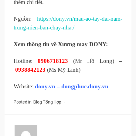
thêm chi tiết.
Nguồn:
https://dony.vn/mau-ao-tay-dai-nam-
trung-nien-ban-chay-nhat/
Xem thông tin về Xương may DONY:
Hotline:
0906718123
(Mr Hồ Long) –
0938842123
(Ms Mỹ Linh)
Website:
dony.vn – dongphuc.dony.vn
Posted in:
Blog Tổng Hợp