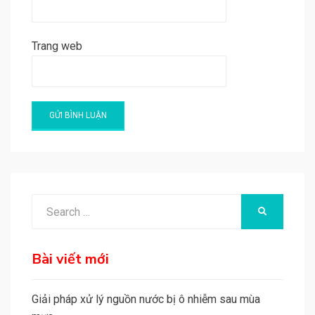
Trang web
A
l
t
e
Search
SEARCH
r
for:
n
a
Bài viết mới
t
i
Giải pháp xử lý nguồn nước bị ô nhiễm sau mùa
v