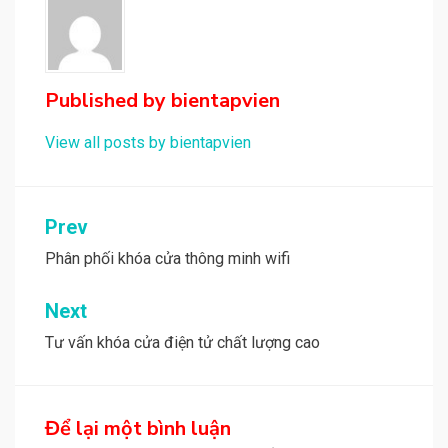
Published by
bientapvien
View all posts by bientapvien
Điều
Prev
hướng
Phân phối khóa cửa thông minh wifi
bài
Next
viết
Tư vấn khóa cửa điện tử chất lượng cao
Để lại một bình luận