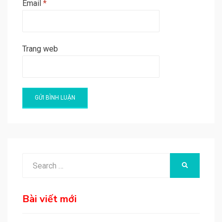
Email
*
Trang web
A
l
t
e
Search
SEARCH
r
for:
n
a
Bài viết mới
t