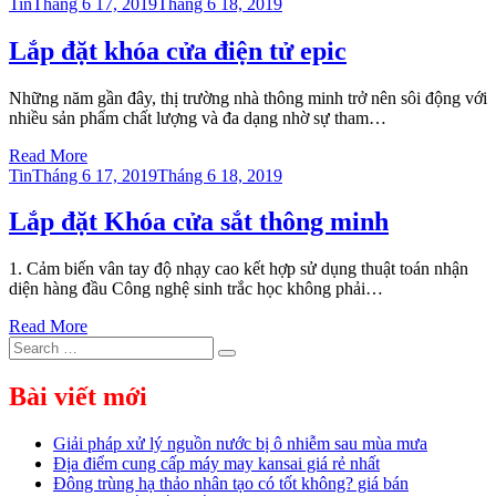
Posted
Tin
Tháng 6 17, 2019
Tháng 6 18, 2019
on
Lắp đặt khóa cửa điện tử epic
Những năm gần đây, thị trường nhà thông minh trở nên sôi động với
nhiều sản phẩm chất lượng và đa dạng nhờ sự tham…
Read More
Posted
Tin
Tháng 6 17, 2019
Tháng 6 18, 2019
on
Lắp đặt Khóa cửa sắt thông minh
1. Cảm biến vân tay độ nhạy cao kết hợp sử dụng thuật toán nhận
diện hàng đầu Công nghệ sinh trắc học không phải…
Read More
Search
Search
for:
Bài viết mới
Giải pháp xử lý nguồn nước bị ô nhiễm sau mùa mưa
Địa điểm cung cấp máy may kansai giá rẻ nhất
Đông trùng hạ thảo nhân tạo có tốt không? giá bán