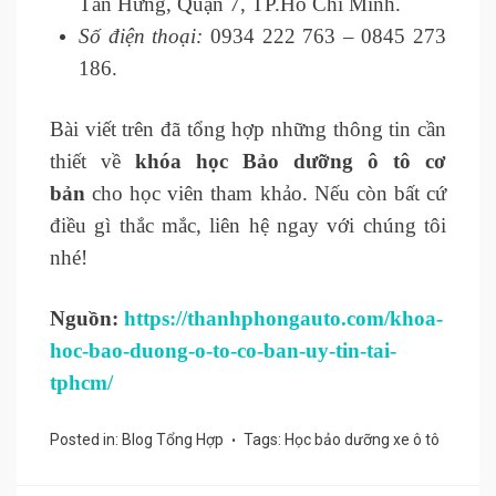
Tân Hưng, Quận 7, TP.Hồ Chí Minh.
Số điện thoại:
0934 222 763 – 0845 273
186.
Bài viết trên đã tổng hợp những thông tin cần
thiết về
khóa học Bảo dưỡng ô tô cơ
bản
cho học viên tham khảo. Nếu còn bất cứ
điều gì thắc mắc, liên hệ ngay với chúng tôi
nhé!
Nguồn:
https://thanhphongauto.com/khoa-
hoc-bao-duong-o-to-co-ban-uy-tin-tai-
tphcm/
Posted in:
Blog Tổng Hợp
Tags:
Học bảo dưỡng xe ô tô