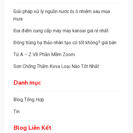
t
i
Giải pháp xử lý nguồn nước bị ô nhiễm sau mùa
v
mưa
e
Địa điểm cung cấp máy may kansai giá rẻ nhất
:
Đông trùng hạ thảo nhân tạo có tốt không? giá bán
Từ A – Z Về Phần Mềm Zoom
Sơn Chống Thấm Kova Loại Nào Tốt Nhất
Danh mục
Blog Tổng Hợp
Tin
Blog Liên Kết