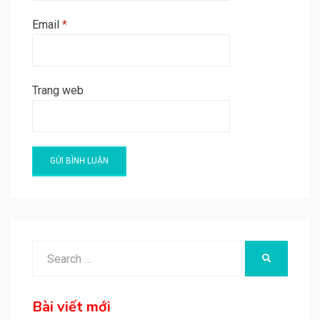
Email
*
Trang web
A
l
t
e
Search
SEARCH
r
for:
n
a
Bài viết mới