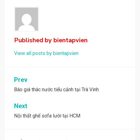
Published by
bientapvien
View all posts by bientapvien
Điều
Prev
hướng
Báo giá thác nước tiểu cảnh tại Trà Vinh
bài
Next
viết
Nội thất ghế sofa lười tại HCM