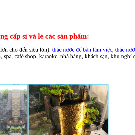
g cấp sỉ và lẻ các sản phẩm:
 lớn cho đến siêu lớn):
thác nước để bàn làm việc
,
thác nư
nh, spa, café shop, karaoke, nhà hàng, khách sạn, khu ngh