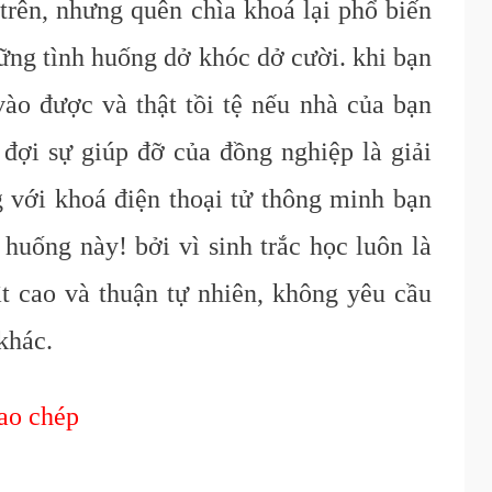
rên, nhưng quên chìa khoá lại phổ biến
ững tình huống dở khóc dở cười. khi bạn
ào được và thật tồi tệ nếu nhà của bạn
đợi sự giúp đỡ của đồng nghiệp là giải
 với khoá điện thoại tử thông minh bạn
 huống này! bởi vì sinh trắc học luôn là
t cao và thuận tự nhiên, không yêu cầu
 khác.
sao chép