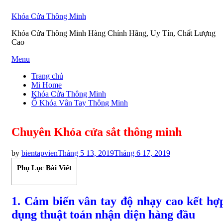
Khóa Cửa Thông Minh
Khóa Cửa Thông Minh Hàng Chính Hãng, Uy Tín, Chất Lượng
Cao
Skip
Menu
to
Trang chủ
content
Mi Home
Khóa Cửa Thông Minh
Ổ Khóa Vân Tay Thông Minh
Chuyên Khóa cửa sắt thông minh
Posted
by
bientapvien
Tháng 5 13, 2019
Tháng 6 17, 2019
on
Phụ Lục Bài Viết
1. Cảm biến vân tay độ nhạy cao kết hợ
dụng thuật toán nhận diện hàng đầu