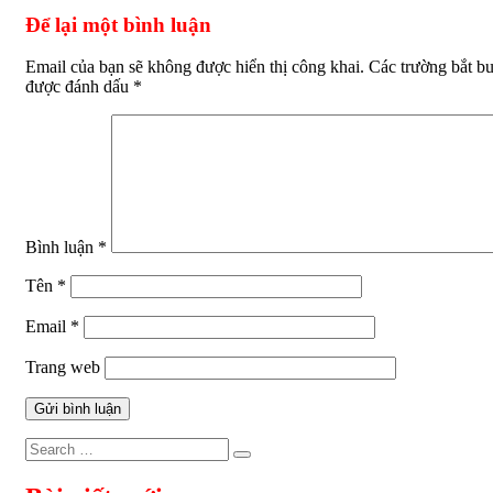
bài
Để lại một bình luận
viết
Email của bạn sẽ không được hiển thị công khai.
Các trường bắt b
được đánh dấu
*
Bình luận
*
Tên
*
Email
*
Trang web
Search
Search
for: