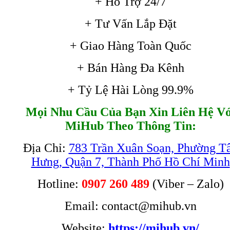
+ Hỗ Trợ 24/7
+ Tư Vấn Lắp Đặt
+ Giao Hàng Toàn Quốc
+ Bán Hàng Đa Kênh
+ Tỷ Lệ Hài Lòng 99.9%
Mọi Nhu Cầu Của Bạn Xin Liên Hệ Vớ
MiHub Theo Thông Tin:
Địa Chỉ:
783 Trần Xuân Soạn, Phường T
Hưng, Quận 7, Thành Phố Hồ Chí Minh
Hotline:
0907 260 489
(Viber – Zalo)
Email: contact@mihub.vn
Website:
https://mihub.vn/