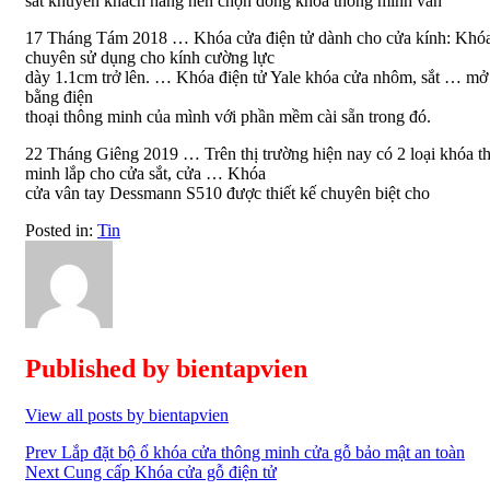
sắt khuyên khách hàng nên chọn dòng khóa thông minh vân
17 Tháng Tám 2018 … Khóa cửa điện tử dành cho cửa kính: Khó
chuyên sử dụng cho kính cường lực
dày 1.1cm trở lên. … Khóa điện tử Yale khóa cửa nhôm, sắt … mở
bằng điện
thoại thông minh của mình với phần mềm cài sẵn trong đó.
22 Tháng Giêng 2019 … Trên thị trường hiện nay có 2 loại khóa t
minh lắp cho cửa sắt, cửa … Khóa
cửa vân tay Dessmann S510 được thiết kế chuyên biệt cho
Posted in:
Tin
Published by
bientapvien
View all posts by bientapvien
Điều
Prev
Lắp đặt bộ ổ khóa cửa thông minh cửa gỗ bảo mật an toàn
Next
Cung cấp Khóa cửa gỗ điện tử
hướng