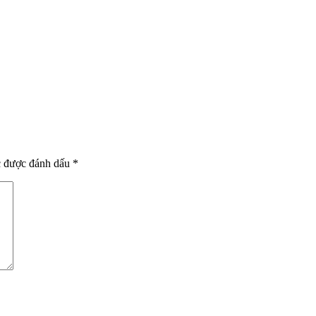
c được đánh dấu
*