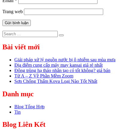
Email
*
Trang web
Search
Search
for:
Bài viết mới
Giải pháp xử lý nguồn nước bị ô nhiễm sau mùa mưa
Địa điểm cung cấp máy may kansai giá rẻ nhất
Đông trùng hạ thảo nhân tạo có tốt không? giá bán
Từ A – Z Về Phần Mềm Zoom
Sơn Chống Thấm Kova Loại Nào Tốt Nhất
Danh mục
Blog Tổng Hợp
Tin
Blog Liên Kết