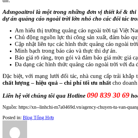
tín.
Adsngoaitroi là một trong những đơn vị thiết kế & th
dự án quảng cáo ngoài trời lớn nhỏ cho các đối tác tr
Am hiểu thị trường quảng cáo ngoài trời tại Việt N
Chủ động nguồn lực thi công sản xuất, đảm bảo quy
Cập nhật liên tục các hình thức quảng cáo ngoài trờ
Minh bạch trong báo cáo và thực thi dự án.
Báo giá rõ ràng, trọn gói và đảm bảo giá mức giá cạ
Đa dạng các hình thức quảng cáo ngoài trời với đa 
Đặc biệt, với mạng lưới đối tác, nhà cung cấp trải khắp 
chất lượng – hiệu quả – chi phí tối ưu nhất
cho doanh 
090 839 30 69
Liên hệ với chúng tôi qua Hotline
ho
Nguồn: https://xn--linhchi-m7a0469d.vn/agency-chuyen-tu-van-quang-
Posted in:
Blog Tổng Hợp