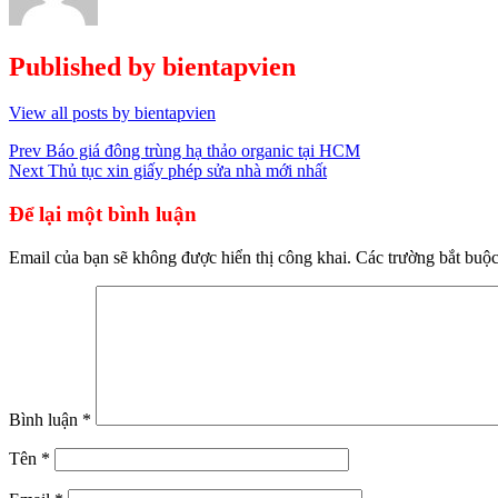
Published by
bientapvien
View all posts by bientapvien
Điều
Prev
Báo giá đông trùng hạ thảo organic tại HCM
Next
Thủ tục xin giấy phép sửa nhà mới nhất
hướng
bài
Để lại một bình luận
viết
Email của bạn sẽ không được hiển thị công khai.
Các trường bắt buộ
Bình luận
*
Tên
*