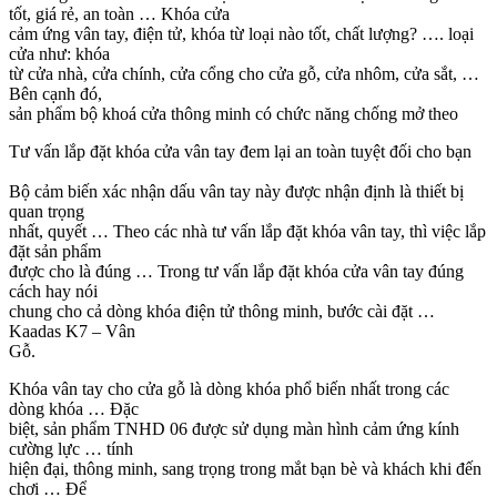
tốt, giá rẻ, an toàn … Khóa cửa
cảm ứng vân tay, điện tử, khóa từ loại nào tốt, chất lượng? …. loại
cửa như: khóa
từ cửa nhà, cửa chính, cửa cổng cho cửa gỗ, cửa nhôm, cửa sắt, …
Bên cạnh đó,
sản phẩm bộ khoá cửa thông minh có chức năng chống mở theo
Tư vấn lắp đặt khóa cửa vân tay đem lại an toàn tuyệt đối cho bạn
Bộ cảm biến xác nhận dấu vân tay này được nhận định là thiết bị
quan trọng
nhất, quyết … Theo các nhà tư vấn lắp đặt khóa vân tay, thì việc lắp
đặt sản phẩm
được cho là đúng … Trong tư vấn lắp đặt khóa cửa vân tay đúng
cách hay nói
chung cho cả dòng khóa điện tử thông minh, bước cài đặt …
Kaadas K7 – Vân
Gỗ.
Khóa vân tay cho cửa gỗ là dòng khóa phổ biến nhất trong các
dòng khóa … Đặc
biệt, sản phẩm TNHD 06 được sử dụng màn hình cảm ứng kính
cường lực … tính
hiện đại, thông minh, sang trọng trong mắt bạn bè và khách khi đến
chơi … Để