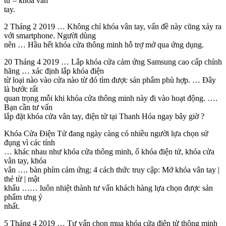
tử – khóa vân
tay.
2 Tháng 2 2019 … Không chỉ khóa vân tay, vấn đề này cũng xảy ra
với smartphone. Người dùng
nên … Hầu hết khóa cửa thông minh hỗ trợ mở qua ứng dụng.
20 Tháng 4 2019 … Lắp khóa cửa cảm ứng Samsung cao cấp chính
hãng … xác định lắp khóa điện
từ loại nào vào cửa nào từ đó tìm được sản phẩm phù hợp. … Đây
là bước rất
quan trọng mỗi khi khóa cửa thông minh này đi vào hoạt động. ….
Bạn cần tư vấn
lắp đặt khóa cửa vân tay, điện tử tại Thanh Hóa ngay bây giờ ?
Khóa Cửa Điện Tử đang ngày càng có nhiều người lựa chọn sử
đụng vì các tính
… khác nhau như khóa cửa thông minh, ổ khóa điện tử, khóa cửa
vân tay, khóa
vân …. bàn phím cảm ứng; 4 cách thức truy cập: Mở khóa vân tay |
thẻ từ | mật
khẩu …… luôn nhiệt thành tư vấn khách hàng lựa chọn được sản
phẩm ưng ý
nhất.
5 Tháng 4 2019 … Tư vấn chọn mua khóa cửa điện tử thông minh