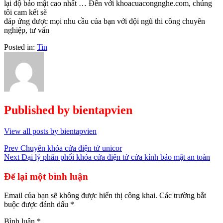
lại độ bảo mật cao nhất … Đến với khoacuacongnghe.com, chúng
tôi cam kết sẽ
đáp ứng được mọi nhu cầu của bạn với đội ngũ thi công chuyên
nghiệp, tư vấn
Posted in:
Tin
Published by
bientapvien
View all posts by bientapvien
Điều
Prev
Chuyên khóa cửa điện tử unicor
Next
Đại lý phân phối khóa cửa điện tử cửa kính bảo mật an toàn
hướng
bài
Để lại một bình luận
viết
Email của bạn sẽ không được hiển thị công khai.
Các trường bắt
buộc được đánh dấu
*
Bình luận
*