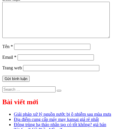
Tên
*
Email
*
Trang web
Search
Search
for:
Bài viết mới
Giải pháp xử lý nguồn nước bị ô nhiễm sau mùa mưa
Địa điểm cung cấp máy may kansai giá rẻ nhất
Đông trùng hạ thảo nhân tạo có tốt không? giá bán