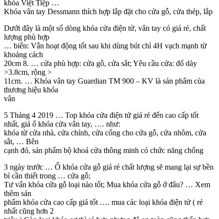
khóa Việt Tiệp …
Khóa vân tay Dessmann thích hợp lắp đặt cho cửa gỗ, cửa thép, lắp
Dưới đây là một số dòng khóa cửa điện tử, vân tay có giá rẻ, chất
lượng phù hợp
… biến: Vẫn hoạt động tốt sau khi dùng bút chì 4H vạch mạnh từ
khoảng cách
20cm 8. … cửa phù hợp: cửa gỗ, cửa sắt; Yêu cầu cửa: đố dày
>3.8cm, rộng >
11cm. … Khóa vân tay Guardian TM 900 – KV là sản phẩm của
thương hiệu khóa
vân
5 Tháng 4 2019 … Top khóa cửa điện tử giá rẻ đến cao cấp tốt
nhất, giá ổ khóa cửa vân tay, …. như:
khóa từ cửa nhà, cửa chính, cửa cổng cho cửa gỗ, cửa nhôm, cửa
sắt, … Bên
cạnh đó, sản phẩm bộ khoá cửa thông minh có chức năng chống
3 ngày trước … Ổ khóa cửa gỗ giá rẻ chất lượng sẽ mang lại sự bền
bỉ cần thiết trong … cửa gỗ;
Tư vấn khóa cửa gỗ loại nào tốt; Mua khóa cửa gỗ ở đâu? … Xem
thêm sản
phẩm khóa cửa cao cấp giá tốt …. mua các loại khóa điện tử ( rẻ
nhất cũng hơn 2