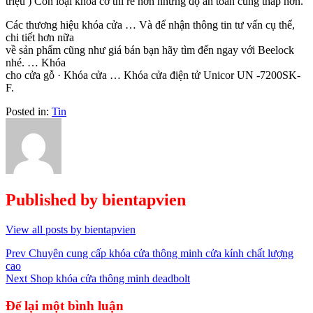
triệu ) Còn loại khóa cơ thì rẻ hơn nhưng độ an toàn cũng thấp hơn.
Các thương hiệu khóa cửa … Và để nhận thông tin tư vấn cụ thể,
chi tiết hơn nữa
về sản phẩm cũng như giá bán bạn hãy tìm đến ngay với Beelock
nhé. … Khóa
cho cửa gỗ · Khóa cửa … Khóa cửa điện tử Unicor UN -7200SK-
F.
Posted in:
Tin
Published by
bientapvien
View all posts by bientapvien
Điều
Prev
Chuyên cung cấp khóa cửa thông minh cửa kính chất lượng
cao
hướng
Next
Shop khóa cửa thông minh deadbolt
bài
Để lại một bình luận
viết