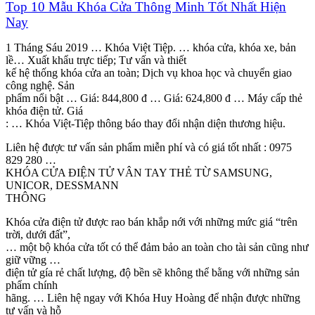
Top 10 Mẫu Khóa Cửa Thông Minh Tốt Nhất Hiện
Nay
1 Tháng Sáu 2019 … Khóa Việt Tiệp. … khóa cửa, khóa xe, bản
lề… Xuất khẩu trực tiếp; Tư vấn và thiết
kế hệ thống khóa cửa an toàn; Dịch vụ khoa học và chuyển giao
công nghệ. Sản
phẩm nổi bật … Giá: 844,800 đ … Giá: 624,800 đ … Máy cấp thẻ
khóa điện tử. Giá
: … Khóa Việt-Tiệp thông báo thay đổi nhận diện thương hiệu.
Liên hệ được tư vấn sản phẩm miễn phí và có giá tốt nhất : 0975
829 280 …
KHÓA CỬA ĐIỆN TỬ VÂN TAY THẺ TỪ SAMSUNG,
UNICOR, DESSMANN
THÔNG
Khóa cửa điện tử được rao bán khắp nới với những mức giá “trên
trời, dưới đất”,
… một bộ khóa cửa tốt có thể đảm bảo an toàn cho tài sản cũng như
giữ vững …
điện tử gía rẻ chất lượng, độ bền sẽ không thể bằng với những sản
phẩm chính
hãng. … Liên hệ ngay với Khóa Huy Hoàng để nhận được những
tư vấn và hỗ