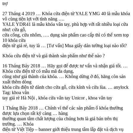
trợ
27 Tháng 4 2019 … Khóa cửa điện tử YALE YMG 40 là mẫu khóa
vô cùng tiện lợi với tính năng ….
YALE YDR41 là mẫu khóa vân tay, phù hợp với rất nhiều loại cửa
như: cửa gỗ,
cửa cổng, cửa nhôm, …. dụng sản phẩm cao cấp thì có thể xem top
10 khóa cửa
điện tử giá rẻ, tuy là … [Tư vấn] Mua giấy dán tường loại nào tốt?
Khóa cửa điện tử và giá thành sản phẩm như thế nào ?
16 Tháng Bảy 2018 … Hãy gọi để được tư vấn và nhận giá tốt. …
Khóa cửa điện tử có mẫu mã đa dạng,
cũng như giá thành của khóa. … Không dừng ở đó, hãng còn sản
xuất thêm dòng
khóa cửa điện tử dành cho cửa gỗ, cửa kính và cửa lùa. … anylock
Tag: khoa vân
tay giá rẻ Hà Nội , khóa cửa vân tay Unicor , khoa vân tay
1 Tháng Bảy 2018 … Chính vì thế các sản phẩm ổ khóa thường
được lựa chọn rất kỹ càng … hàng
thường quan tâm chất lượng của chúng hơn là giá bán trên thị
trường. … Khóa
điện tử Việt Tiệp – banner giới thiệu trung tâm lắp đặt và dịch vụ