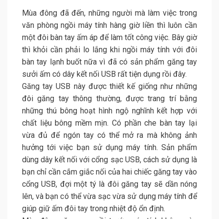
Mùa đông đã đến, những người mà làm việc trong
văn phòng ngồi máy tính hàng giờ liền thì luôn cần
một đôi bàn tay ấm áp để làm tốt công việc. Bây giờ
thì khỏi cần phải lo lắng khi ngồi máy tính với đôi
bàn tay lạnh buốt nữa vì đã có sản phẩm găng tay
sưởi ấm có dây kết nối USB rất tiện dụng rồi đây.
Găng tay USB này được thiết kế giống như những
đôi găng tay thông thường, được trang trí bằng
những thú bông hoạt hình ngộ nghĩnh kết hợp với
chất liệu bông mềm mịn. Có phần che bàn tay lại
vừa đủ để ngón tay có thể mở ra mà không ảnh
hưởng tới việc bạn sử dụng máy tính. Sản phẩm
dùng dây kết nối với cổng sạc USB, cách sử dụng là
bạn chỉ cần cắm giắc nối của hai chiếc găng tay vào
cổng USB, đợi một tý là đôi găng tay sẽ dần nóng
lên, và bạn có thể vừa sạc vừa sử dụng máy tính để
giúp giữ ấm đôi tay trong nhiệt độ ổn định.