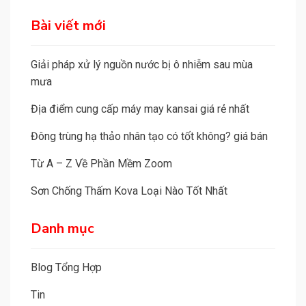
n
a
Bài viết mới
t
i
Giải pháp xử lý nguồn nước bị ô nhiễm sau mùa
v
mưa
e
Địa điểm cung cấp máy may kansai giá rẻ nhất
:
Đông trùng hạ thảo nhân tạo có tốt không? giá bán
Từ A – Z Về Phần Mềm Zoom
Sơn Chống Thấm Kova Loại Nào Tốt Nhất
Danh mục
Blog Tổng Hợp
Tin