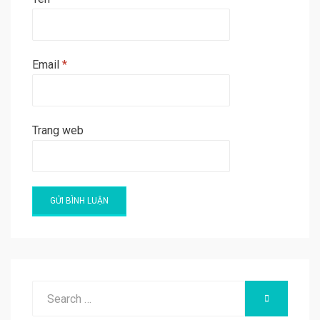
Email
*
Trang web
A
l
t
e
Search
SEARCH
r
for: