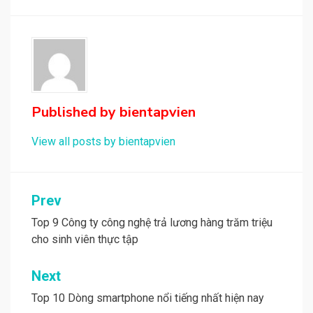
Published by
bientapvien
View all posts by bientapvien
Điều
Prev
hướng
Top 9 Công ty công nghệ trả lương hàng trăm triệu
cho sinh viên thực tập
bài
viết
Next
Top 10 Dòng smartphone nổi tiếng nhất hiện nay