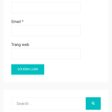
Email
*
Trang web
A
l
t
e
Search
SEARCH
r
for:
n