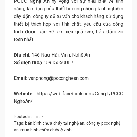
PCCC Nghệ An
hy vọng với sự hiểu biết về tính
năng, tác dụng của thiết bị cùng những kinh nghiệm
dày dặn, công ty sẽ tư vấn cho khách hàng sử dụng
thiết bị thích hợp với tính chất, yêu cầu của công
trình được bảo vệ, có hiệu quả cao, bảo đảm an
toàn nhất.
Địa chỉ:
146 Ngư Hải, Vinh, Nghệ An
Số điện thoại:
0915050067
Email:
vanphong@pcccnghean.com
Website:
https://web.facebook.com/CongTyPCCC
NgheAn/
Posted in:
Tin
Tags:
bán bình chữa cháy tại nghệ an
,
công ty pccc nghệ
an
,
mua bình chữa cháy ở vinh