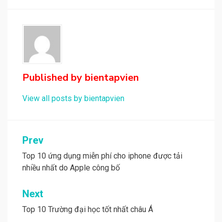
Published by
bientapvien
View all posts by bientapvien
Điều
Prev
hướng
Top 10 ứng dụng miễn phí cho iphone được tải
nhiều nhất do Apple công bố
bài
viết
Next
Top 10 Trường đại học tốt nhất châu Á