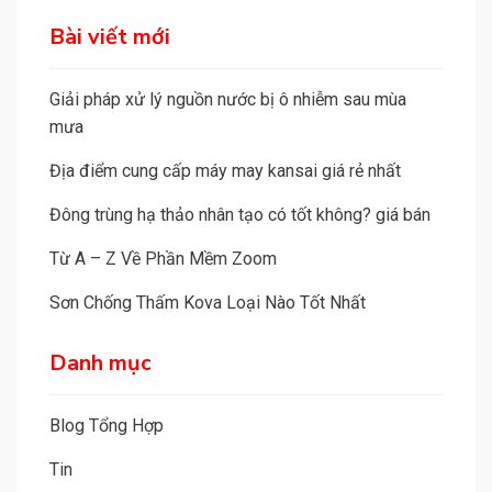
a
Bài viết mới
t
i
Giải pháp xử lý nguồn nước bị ô nhiễm sau mùa
v
mưa
e
Địa điểm cung cấp máy may kansai giá rẻ nhất
:
Đông trùng hạ thảo nhân tạo có tốt không? giá bán
Từ A – Z Về Phần Mềm Zoom
Sơn Chống Thấm Kova Loại Nào Tốt Nhất
Danh mục
Blog Tổng Hợp
Tin