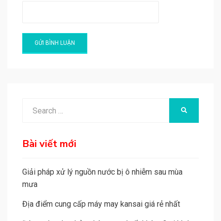
A
l
t
e
Search
SEARCH
r
for:
n
a
Bài viết mới
t
i
Giải pháp xử lý nguồn nước bị ô nhiễm sau mùa
v
mưa
e
Địa điểm cung cấp máy may kansai giá rẻ nhất
: