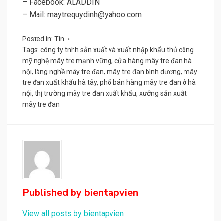
– Facebook: ALADDIN
– Mail: maytrequydinh@yahoo.com
Posted in:
Tin
Tags:
công ty tnhh sản xuất và xuất nhập khẩu thủ công
mỹ nghệ mây tre mạnh vững
,
cửa hàng mây tre đan hà
nội
,
làng nghề mây tre đan
,
mây tre đan bình dương
,
mây
tre đan xuất khẩu hà tây
,
phố bán hàng mây tre đan ở hà
nội
,
thị trường mây tre đan xuất khẩu
,
xưởng sản xuất
mây tre đan
Published by
bientapvien
View all posts by bientapvien