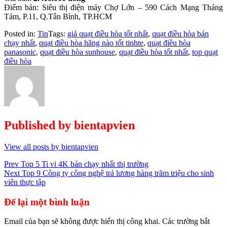
Điểm bán: Siêu thị điện máy Chợ Lớn – 590 Cách Mạng Tháng
Tám, P.11, Q.Tân Bình, TP.HCM
Posted in:
Tin
Tags:
giá quạt điều hòa tốt nhất
,
quạt điều hòa bán
chạy nhất
,
quạt điều hòa hãng nào tốt tinhte
,
quạt điều hòa
panasonic
,
quạt điều hòa sunhouse
,
quạt điều hòa tốt nhất
,
top quạt
điều hòa
Published by
bientapvien
View all posts by bientapvien
Điều
Prev
Top 5 Ti vi 4K bán chạy nhất thị trường
Next
Top 9 Công ty công nghệ trả lương hàng trăm triệu cho sinh
hướng
viên thực tập
bài
Để lại một bình luận
viết
Email của bạn sẽ không được hiển thị công khai.
Các trường bắt