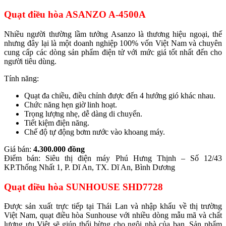
Quạt điều hòa ASANZO A-4500A
Nhiều người thường lầm tưởng Asanzo là thương hiệu ngoại, thế
nhưng đây lại là một doanh nghiệp 100% vốn Việt Nam và chuyên
cung cấp các dòng sản phẩm điện tử với mức giá tốt nhất đến cho
người tiêu dùng.
Tính năng:
Quạt đa chiều, điều chỉnh được đến 4 hướng gió khác nhau.
Chức năng hẹn giờ linh hoạt.
Trọng lượng nhẹ, dễ dàng di chuyển.
Tiết kiệm điện năng.
Chế độ tự động bơm nước vào khoang máy.
Giá bán:
4.300.000 đồng
Điểm bán: Siêu thị điện máy Phú Hưng Thịnh – Số 12/43
KP.Thống Nhất 1, P. Dĩ An, TX. Dĩ An, Bình Dương
Quạt điều hòa SUNHOUSE SHD7728
Được sản xuất trực tiếp tại Thái Lan và nhập khẩu về thị trường
Việt Nam, quạt điều hòa Sunhouse với nhiều dòng mẫu mã và chất
lượng ưu Việt sẽ giúp thổi bừng cho ngôi nhà của bạn. Sản phẩm