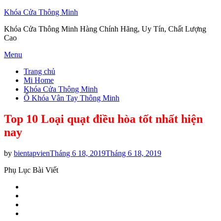
Khóa Cửa Thông Minh
Khóa Cửa Thông Minh Hàng Chính Hãng, Uy Tín, Chất Lượng
Cao
Skip
Menu
to
Trang chủ
content
Mi Home
Khóa Cửa Thông Minh
Ổ Khóa Vân Tay Thông Minh
Top 10 Loại quạt điều hòa tốt nhất hiện
nay
Posted
by
bientapvien
Tháng 6 18, 2019
Tháng 6 18, 2019
on
Phụ Lục Bài Viết