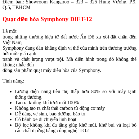
Điểm bán: Showroom Kangaroo – 323 – 325 Hùng Vương, P.9,
Q.5, TP.HCM
Quạt điều hòa Symphony DIET-12
Là một
trong những thương hiệu từ đất nước Ấn Độ xa xôi đặt chân đến
Việt Nam,
Symphony đang dần khẳng định vị thế của mình trên thương trường
bởi mức giá cạnh
tranh và chất lượng vượt trội. Mà điển hình trong đó không thể
không nhắc đến
dòng sản phẩm quạt máy điều hòa của Symphony.
Tính năng:
Lượng điện năng tiêu thụ thấp hơn 80% so với máy lạnh
thông thường.
Tạo ra không khí tươi mát 100%
Không tạo ra chất thải carbon từ động cơ máy
Dễ dàng vệ sinh, bảo dưỡng, bảo trì
Có bánh xe di chuyển linh hoạt
Bộ lọc không khí đa tầng giúp khử mùi, khử bụi và loại bỏ
các chất dị ứng bằng công nghệ TiO2