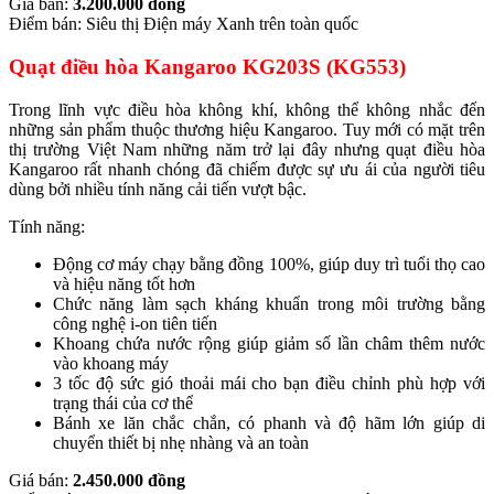
Giá bán:
3.200.000 đồng
Điểm bán: Siêu thị Điện máy Xanh trên toàn quốc
Quạt điều hòa Kangaroo KG203S (KG553)
Trong lĩnh vực điều hòa không khí, không thể không nhắc đến
những sản phẩm thuộc thương hiệu Kangaroo. Tuy mới có mặt trên
thị trường Việt Nam những năm trở lại đây nhưng quạt điều hòa
Kangaroo rất nhanh chóng đã chiếm được sự ưu ái của người tiêu
dùng bởi nhiều tính năng cải tiến vượt bậc.
Tính năng:
Động cơ máy chạy bằng đồng 100%, giúp duy trì tuổi thọ cao
và hiệu năng tốt hơn
Chức năng làm sạch kháng khuẩn trong môi trường bằng
công nghệ i-on tiên tiến
Khoang chứa nước rộng giúp giảm số lần châm thêm nước
vào khoang máy
3 tốc độ sức gió thoải mái cho bạn điều chỉnh phù hợp với
trạng thái của cơ thể
Bánh xe lăn chắc chắn, có phanh và độ hãm lớn giúp di
chuyển thiết bị nhẹ nhàng và an toàn
Giá bán:
2.450.000 đồng