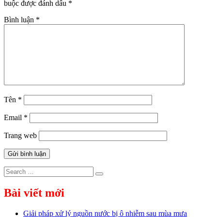
buộc được đánh dấu
*
Bình luận
*
Tên
*
Email
*
Trang web
Search
Search
for:
Bài viết mới
Giải pháp xử lý nguồn nước bị ô nhiễm sau mùa mưa