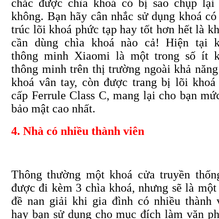
chắc được chìa khoá có bị sao chụp lại
không. Bạn hãy cân nhắc sử dụng khoá có
trúc lõi khoá phức tạp hay tốt hơn hết là k
cần dùng chìa khoá nào cả! Hiện tại 
thông minh Xiaomi là một trong số ít 
thông minh trên thị trường ngoài khả năn
khoá vân tay, còn được trang bị lõi khoá
c
ấp F
errule
C
lass C, mang lại cho bạn
mức
bảo mật cao nhất
.
4. Nhà có nhiều thành viên
Thông thường một khoá cửa truyền thốn
được đi kèm 3 chìa khoá, nhưng sẽ là một
đề nan giải khi gia đình có nhiều thành 
hay bạn sử dụng cho mục đích làm văn p