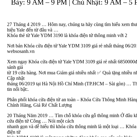
Bảy: 9 AM – 9 PM | Chủ Nhật: 9 AM – 5
27 Tháng 4 2019 … Hôm nay, chúng ta hãy cùng tìm hiểu xem th
hiệu Yale đến từ đâu và …
Khóa thẻ từ Yale YDM 3190 là khóa điện tử thông minh với 2
Nơi bán Khóa cửa điện tử Yale YDM 3109 giá rẻ nhất tháng 06/201
websosanh.vn
Xem ngay Khóa cửa điện tử Yale YDM 3109 giá rẻ nhất 6850000đ
sánh giá
từ 19 cửa hàng. Nơi mua Giảm giá nhiều nhất ✅ Quà tặng nhiều n
Cập nhật
tháng 06/2019 tại Hà Nội Hồ Chí Minh (TP.HCM – Sài gòn) … T
tin nổi bật:.
Phân phối khóa cửa điện tử an toàn – Khóa Cửa Thông Minh Hàn
Chính Hãng, Giá Rẻ Chất Lượng
20 Tháng Năm 2019 … Tìm chỗ khóa cửa gỗ thông minh Ở đâu k
cửa điện tử Công … Nói một cách
nhanh gọn và dễ hiểu thì khóa cửa thông minh là một loại … Khóa
điện tử