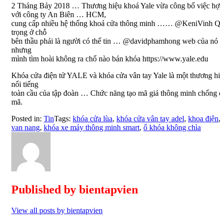
2 Tháng Bảy 2018 … Thương hiệu khoá Yale vừa công bố việc hợ
với công ty An Biên … HCM,
cung cấp nhiều hệ thống khoá cửa thông minh …… @KeniVinh 
trọng ở chỗ
bên thầu phải là người có thể tin … @davidphamhong web của nó
nhưng
mình tìm hoài không ra chổ nào bán khóa https://www.yale.edu
Khóa cửa điện tử YALE và khóa cửa vân tay Yale là một thương h
nổi tiếng
toàn cầu của tập đoàn … Chức năng tạo mã giả thông minh chống
mã.
Posted in:
Tin
Tags:
khóa cửa lùa
,
khóa cửa vân tay adel
,
khoa điện
van nang
,
khóa xe máy thông minh smart
,
ổ khóa không chìa
Published by
bientapvien
View all posts by bientapvien