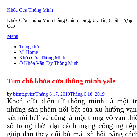
Khóa Cửa Thông Minh
Khóa Cửa Thông Minh Hàng Chính Hãng, Uy Tín, Chất Lượng
Cao
Skip
Menu
to
Trang chủ
content
Mi Home
Khóa Cửa Thông Minh
Ổ Khóa Vân Tay Thông Minh
Tìm chỗ khóa cửa thông minh yale
Posted
by
bientapvien
Tháng 6 17, 2019
Tháng 6 18, 2019
on
Khoá cửa điện tử thông minh là một t
những sản phẩm nổi bật của xu hướng vạn
kết nối IoT và cũng là một trong vô vàn thiế
số trong thời đại cách mạng công nghiệp
giúp dần thay đổi bộ mặt xã hội bằng các