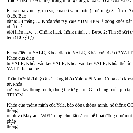
Yale YDM 4109 là một trong những dòng khóa cao cấp của Yale,.
Khóa cửa vân tay, mã số, chìa cơ và remote ( mở rộng) Xuất xứ: A
Quốc Bảo
hành: 24 tháng … Khóa vân tay Yale YDM 4109 là dòng khóa bán
nhất thế
giới hiện nay, … Chống hack thông minh … Bước 2: Tìm số sêri t
tem (10 ký tự)
.
Khóa điện tử YALE, Khoa dien tu YALE, Khóa cửa điện tử YALE
Khoa cua dien
tu YALE, Khóa vân tay YALE, Khoa van tay YALE, Khóa thẻ từ
YALE, Khoa the
Tuấn Đức là đại lý cấp 1 hãng khóa Yale Việt Nam. Cung cấp khóa
tử, khóa
cửa vân tay thông minh, dùng thẻ từ giá rẻ. Giao hàng miễn phí tại
TPHCM,
Khóa cửa thông minh của Yale, báo động thông minh, hệ thống 
thông
minh và Máy ảnh WiFi Trang chủ, tất cả có thể hoạt động như một 
pháp
thông