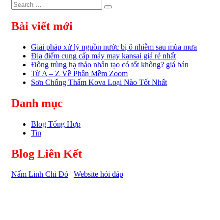
Search
Search
for:
Bài viết mới
Giải pháp xử lý nguồn nước bị ô nhiễm sau mùa mưa
Địa điểm cung cấp máy may kansai giá rẻ nhất
Đông trùng hạ thảo nhân tạo có tốt không? giá bán
Từ A – Z Về Phần Mềm Zoom
Sơn Chống Thấm Kova Loại Nào Tốt Nhất
Danh mục
Blog Tổng Hợp
Tin
Blog Liên Kết
Nấm Linh Chi Đỏ
|
Website hỏi đáp