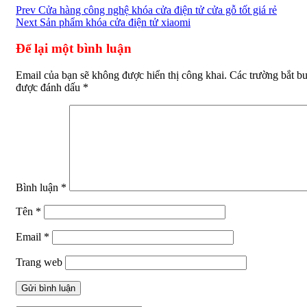
Điều
Prev
Cửa hàng công nghệ khóa cửa điện tử cửa gỗ tốt giá rẻ
Next
Sản phẩm khóa cửa điện tử xiaomi
hướng
bài
Để lại một bình luận
viết
Email của bạn sẽ không được hiển thị công khai.
Các trường bắt b
được đánh dấu
*
Bình luận
*
Tên
*
Email
*
Trang web