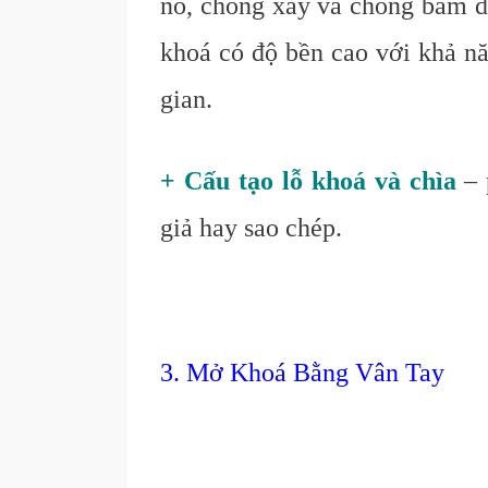
nổ, chống xầy và chống bám dấu
khoá có độ bền cao với khả nă
gian.
+ Cấu tạo lỗ khoá và chìa
– 
giả hay sao chép.
3. Mở Khoá Bằng Vân Tay