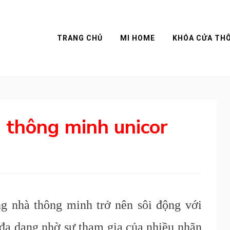
TRANG CHỦ
MI HOME
KHÓA CỬA TH
 thông minh unicor
g nhà thông minh trở nên sôi động với
đa dạng nhờ sự tham gia của nhiều nhãn