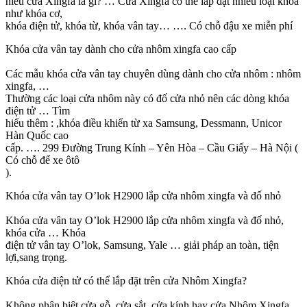
hiểu cửa Xingfa là gì? … Cửa Xingfa có thể lắp đặt nhiều loại khóa
như khóa cơ,
khóa điện tử, khóa từ, khóa vân tay… …. Có chỗ đậu xe miễn phí
Khóa cửa vân tay dành cho cửa nhôm xingfa cao cấp
Các mẫu khóa cửa vân tay chuyên dùng dành cho cửa nhôm : nhôm
xingfa, …
Thường các loại cửa nhôm này có đố cửa nhỏ nên các dòng khóa
điện tử … Tìm
hiểu thêm : ,khóa điều khiển từ xa Samsung, Dessmann, Unicor
Hàn Quốc cao
cấp. …. 299 Đường Trung Kính – Yên Hòa – Cầu Giấy – Hà Nội (
Có chỗ để xe ôtô
).
Khóa cửa vân tay O’lok H2900 lắp cửa nhôm xingfa và đố nhỏ
Khóa cửa vân tay O’lok H2900 lắp cửa nhôm xingfa và đố nhỏ,
khóa cửa … Khóa
điện tử vân tay O’lok, Samsung, Yale … giải pháp an toàn, tiện
lợi,sang trọng.
Khóa cửa điện tử có thể lắp đặt trên cửa Nhôm Xingfa?
Không phân biệt cửa gỗ, cửa sắt, cửa kính hay cửa Nhôm Xingfa