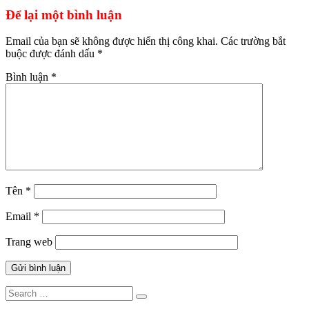
bài
Để lại một bình luận
viết
Email của bạn sẽ không được hiển thị công khai.
Các trường bắt
buộc được đánh dấu
*
Bình luận
*
Tên
*
Email
*
Trang web
Search
Search
for: