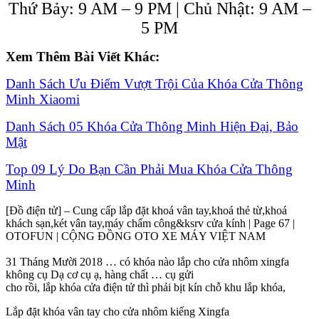
Thứ Bảy: 9 AM – 9 PM | Chủ Nhật: 9 AM –
5 PM
Xem Thêm Bài Viết Khác:
Danh Sách Ưu Điểm Vượt Trội Của Khóa Cửa Thông
Minh Xiaomi
Danh Sách 05 Khóa Cửa Thông Minh Hiện Đại, Bảo
Mật
Top 09 Lý Do Bạn Cần Phải Mua Khóa Cửa Thông
Minh
[Đồ điện tử] – Cung cấp lắp đặt khoá vân tay,khoá thẻ từ,khoá
khách sạn,két vân tay,máy chấm công&ksrv cửa kính | Page 67 |
OTOFUN | CỘNG ĐỒNG OTO XE MÁY VIỆT NAM
31 Tháng Mười 2018 … có khóa nào lắp cho cửa nhôm xingfa
không cụ Dạ cơ cụ ạ, hàng chất … cụ gửi
cho rồi, lắp khóa cửa điện tử thì phải bịt kín chỗ khu lắp khóa,
Lắp đặt khóa vân tay cho cửa nhôm kiếng Xingfa