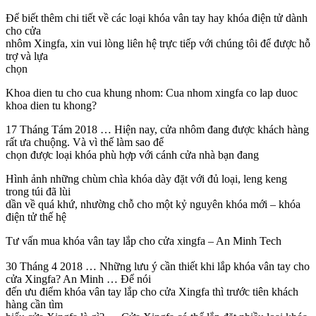
Để biết thêm chi tiết về các loại khóa vân tay hay khóa điện tử dành
cho cửa
nhôm Xingfa, xin vui lòng liên hệ trực tiếp với chúng tôi để được hỗ
trợ và lựa
chọn
Khoa dien tu cho cua khung nhom: Cua nhom xingfa co lap duoc
khoa dien tu khong?
17 Tháng Tám 2018 … Hiện nay, cửa nhôm đang được khách hàng
rất ưa chuộng. Và vì thế làm sao để
chọn được loại khóa phù hợp với cánh cửa nhà bạn đang
Hình ảnh những chùm chìa khóa dày đặt với đủ loại, leng keng
trong túi đã lùi
dần về quá khứ, nhường chỗ cho một kỷ nguyên khóa mới – khóa
điện tử thế hệ
Tư vấn mua khóa vân tay lắp cho cửa xingfa – An Minh Tech
30 Tháng 4 2018 … Những lưu ý cần thiết khi lắp khóa vân tay cho
cửa Xingfa? An Minh … Để nói
đến ưu điểm khóa vân tay lắp cho cửa Xingfa thì trước tiên khách
hàng cần tìm