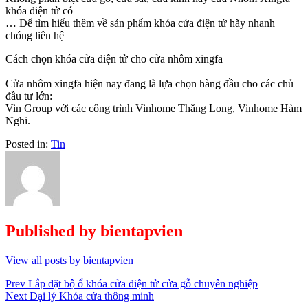
khóa điện tử có
… Để tìm hiểu thêm về sản phẩm khóa cửa điện tử hãy nhanh
chóng liên hệ
Cách chọn khóa cửa điện tử cho cửa nhôm xingfa
Cửa nhôm xingfa hiện nay đang là lựa chọn hàng đầu cho các chủ
đầu tư lớn:
Vin Group với các công trình Vinhome Thăng Long, Vinhome Hàm
Nghi.
Posted in:
Tin
Published by
bientapvien
View all posts by bientapvien
Điều
Prev
Lắp đặt bộ ổ khóa cửa điện tử cửa gỗ chuyên nghiệp
Next
Đại lý Khóa cửa thông minh
hướng