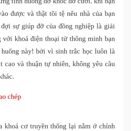
ững tình huống dở khóc dở cười. khi bạn
ào được và thật tồi tệ nếu nhà của bạn
đợi sự giúp đỡ của đồng nghiệp là giải
 với khoá điện thoại tử thông minh bạn
 huống này! bởi vì sinh trắc học luôn là
t cao và thuận tự nhiên, không yêu cầu
 khác.
sao chép
 khoá cơ truyền thống lại nằm ở chính