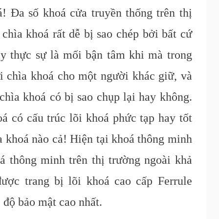
á! Đa số khoá cửa truyền thống trên thị
 chìa khoá rất dễ bị sao chép bởi bất cứ
y thực sự là mối bận tâm khi mà trong
i chìa khoá cho một người khác giữ, và
chìa khoá có bị sao chụp lại hay không.
 có cấu trúc lõi khoá phức tạp hay tốt
a khoá nào cả! Hiện tại khoá thông minh
á thông minh trên thị trường ngoài khả
ược trang bị lõi khoá c
ao
c
ấp F
errule
 độ
bảo mật cao nhất
.