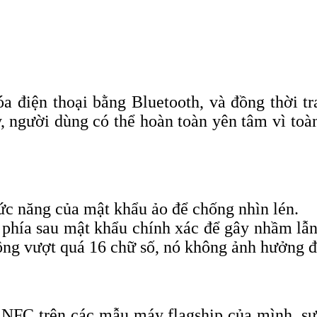
điện thoại bằng Bluetooth, và đồng thời tr
, người dùng có thể hoàn toàn yên tâm vì toà
c năng của mật khẩu ảo để chống nhìn lén.
phía sau mật khẩu chính xác để gây nhầm lẫn
ông vượt quá 16 chữ số, nó không ảnh hưởng 
 NFC trên các mẫu máy flagship của mình, s