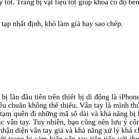
tốt. Trang bị vật liệu tốt giúp khoá có độ b
tạp nhất định, khó làm giả hay sao chép.
ị lần đầu tiên trên thiết bị di động là iPhon
êu chuẩn không thể thiếu. Vân tay là mình t
tạm quên đi những mã số dài và khả năng bị l
ắc vân tay. Tuy nhiên, bạn cũng nên lưu ý cô
hận diện vân tay giả và khả năng xử lý khá c
trang bị cảm biến vân tay tiên tiến với thu