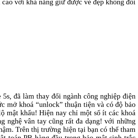
ền cao với khả năng giữ được vẻ đẹp không đổi
e 5s, đã làm thay đổi ngành công nghiệp điện
hức mở khoá “unlock” thuận tiện và có độ bảo
ộ mật khẩu! Hiện nay chỉ một số ít các khoá
ng nghệ vân tay cũng rất đa dạng! với những
hậm. Trên thị trường hiện tại bạn có thể tham
ật toán PB hàng đầu trong bảo mật sinh trắc