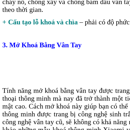
cháy nổ, chống xầy và chống bám dấu vân tay 
theo thời gian.
+ Cấu tạo lỗ khoá và chìa
– phải có độ phức 
3. Mở Khoá Bằng Vân Tay
Tính năng mở khoá bằng vân tay được trang b
thoại thông minh mà nay đã trở thành một ti
mật cao. Cách mở khoá này giúp bạn có thể 
thông minh được trang bị công nghệ sinh tr
công nghệ vân tay cũ, sẽ không có khả năng n
khảo những mẫu khoá thông minh Xiaomi với 