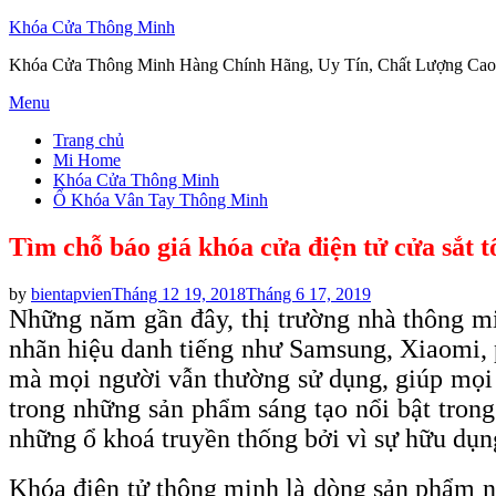
Khóa Cửa Thông Minh
Khóa Cửa Thông Minh Hàng Chính Hãng, Uy Tín, Chất Lượng Cao
Skip
Menu
to
Trang chủ
content
Mi Home
Khóa Cửa Thông Minh
Ổ Khóa Vân Tay Thông Minh
Tìm chỗ báo giá khóa cửa điện tử cửa sắt tố
Posted
by
bientapvien
Tháng 12 19, 2018
Tháng 6 17, 2019
on
Những năm gần đây, thị trường nhà thông mi
nhãn hiệu danh tiếng như Samsung, Xiaomi, 
mà mọi người vẫn thường sử dụng, giúp mọi 
trong những sản phẩm sáng tạo nổi bật tron
những ổ khoá truyền thống bởi vì sự hữu dụn
Khóa điện tử thông minh là dòng sản phẩm n