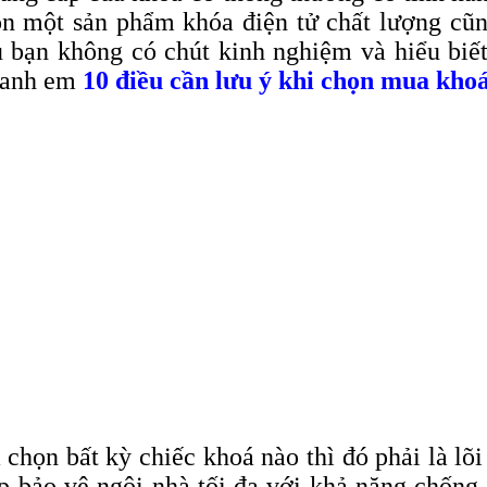
họn một sản phẩm khóa điện tử chất lượng c
u bạn không có chút kinh nghiệm và hiểu biế
o anh em
10 điều cần lưu ý khi chọn mua kho
họn bất kỳ chiếc khoá nào thì đó phải là lõi
úp bảo vệ ngôi nhà tối đa với khả năng chống