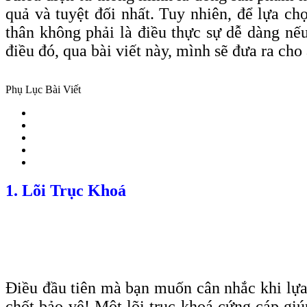
quả và tuyệt đối nhất. Tuy nhiên, để lựa c
thân không phải là điều thực sự dễ dàng nế
điều đó, qua bài viết này, mình sẽ đưa ra ch
Phụ Lục Bài Viết
1. Lõi Trục Khoá
Điều đầu tiên mà bạn muốn cân nhắc khi lựa c
chốt bảo vệ! Một lõi trục khoá cứng cáp gi