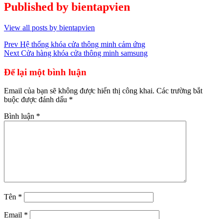
Published by
bientapvien
View all posts by bientapvien
Điều
Prev
Hệ thống khóa cửa thông minh cảm ứng
Next
Cửa hàng khóa cửa thông minh samsung
hướng
bài
Để lại một bình luận
viết
Email của bạn sẽ không được hiển thị công khai.
Các trường bắt
buộc được đánh dấu
*
Bình luận
*
Tên
*
Email
*