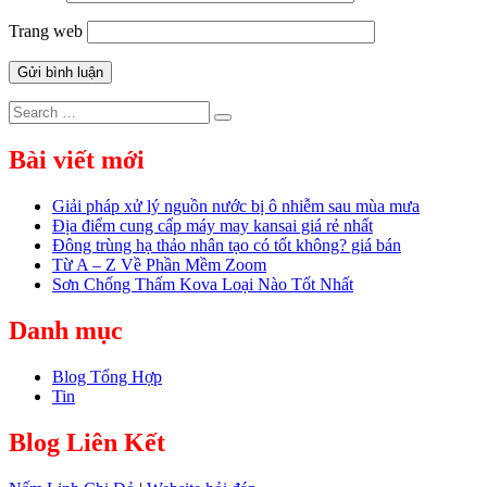
Trang web
Search
Search
for:
Bài viết mới
Giải pháp xử lý nguồn nước bị ô nhiễm sau mùa mưa
Địa điểm cung cấp máy may kansai giá rẻ nhất
Đông trùng hạ thảo nhân tạo có tốt không? giá bán
Từ A – Z Về Phần Mềm Zoom
Sơn Chống Thấm Kova Loại Nào Tốt Nhất
Danh mục
Blog Tổng Hợp
Tin
Blog Liên Kết