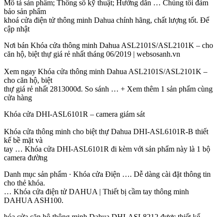
Mô tả sản phẩm; Thông số kỹ thuật; Hướng dẫn … Chúng tôi đảm
bảo sản phẩm
khoá cửa điện tử thông minh Dahua chính hãng, chất lượng tốt. Để
cập nhật
Nơi bán Khóa cửa thông minh Dahua ASL2101S/ASL2101K – cho
căn hộ, biệt thự giá rẻ nhất tháng 06/2019 | websosanh.vn
Xem ngay Khóa cửa thông minh Dahua ASL2101S/ASL2101K –
cho căn hộ, biệt
thự giá rẻ nhất 2813000đ. So sánh … + Xem thêm 1 sản phẩm cùng
cửa hàng
Khóa cửa DHI-ASL6101R – camera giám sát
Khóa cửa thông minh cho biệt thự Dahua DHI-ASL6101R-B thiết
kế bề mặt và
tay … Khóa cửa DHI-ASL6101R đi kèm với sản phẩm này là 1 bộ
camera đường
Danh mục sản phẩm · Khóa cửa Điện …. Dễ dàng cài đặt thông tin
cho thẻ khóa.
… Khóa cửa điện tử DAHUA | Thiết bị cầm tay thông minh
DAHUA ASH100.
hóa cửa căn hộ thông minh Dahua DHI-ASL8212 được thiết kế