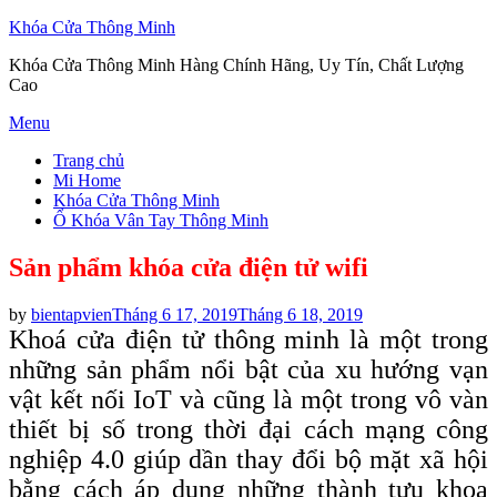
Khóa Cửa Thông Minh
Khóa Cửa Thông Minh Hàng Chính Hãng, Uy Tín, Chất Lượng
Cao
Skip
Menu
to
Trang chủ
content
Mi Home
Khóa Cửa Thông Minh
Ổ Khóa Vân Tay Thông Minh
Sản phẩm khóa cửa điện tử wifi
Posted
by
bientapvien
Tháng 6 17, 2019
Tháng 6 18, 2019
on
Khoá cửa điện tử thông minh là một trong
những sản phẩm nổi bật của xu hướng vạn
vật kết nối IoT và cũng là một trong vô vàn
thiết bị số trong thời đại cách mạng công
nghiệp 4.0 giúp dần thay đổi bộ mặt xã hội
bằng cách áp dụng những thành tựu khoa