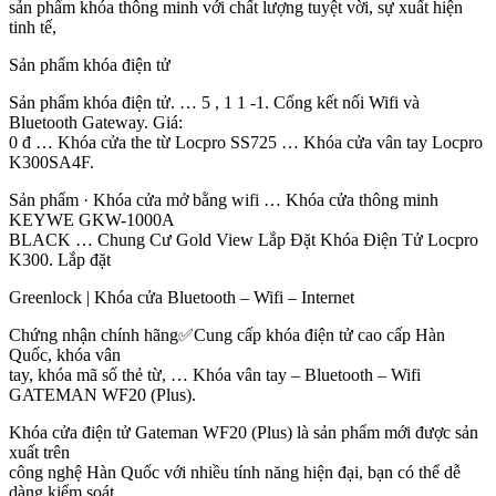
sản phẩm khóa thông minh với chất lượng tuyệt vời, sự xuất hiện
tinh tế,
Sản phẩm khóa điện tử
Sản phẩm khóa điện tử. … 5 , 1 1 -1. Cổng kết nối Wifi và
Bluetooth Gateway. Giá:
0 đ … Khóa cửa the từ Locpro SS725 … Khóa cửa vân tay Locpro
K300SA4F.
Sản phẩm · Khóa cửa mở bằng wifi … Khóa cửa thông minh
KEYWE GKW-1000A
BLACK … Chung Cư Gold View Lắp Đặt Khóa Điện Tử Locpro
K300. Lắp đặt
Greenlock | Khóa cửa Bluetooth – Wifi – Internet
Chứng nhận chính hãng✅Cung cấp khóa điện tử cao cấp Hàn
Quốc, khóa vân
tay, khóa mã số thẻ từ, … Khóa vân tay – Bluetooth – Wifi
GATEMAN WF20 (Plus).
Khóa cửa điện tử Gateman WF20 (Plus) là sản phẩm mới được sản
xuất trên
công nghệ Hàn Quốc với nhiều tính năng hiện đại, bạn có thể dễ
dàng kiểm soát