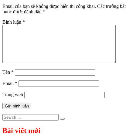
viết
Email của bạn sẽ không được hiển thị công khai.
Các trường bắt
buộc được đánh dấu
*
Bình luận
*
Tên
*
Email
*
Trang web
Search
Search
for:
Bài viết mới