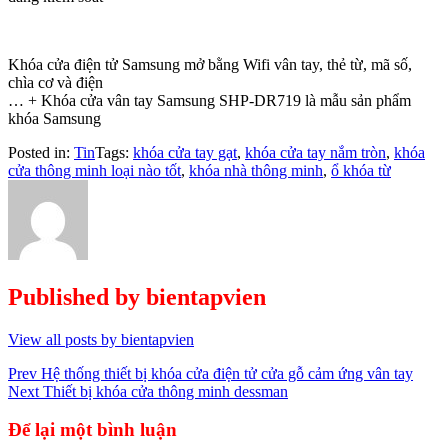
Khóa cửa điện tử Samsung mở bằng Wifi vân tay, thẻ từ, mã số,
chìa cơ và điện
… + Khóa cửa vân tay Samsung SHP-DR719 là mẫu sản phẩm
khóa Samsung
Posted in:
Tin
Tags:
khóa cửa tay gạt
,
khóa cửa tay nắm tròn
,
khóa
cửa thông minh loại nào tốt
,
khóa nhà thông minh
,
ổ khóa từ
Published by
bientapvien
View all posts by bientapvien
Điều
Prev
Hệ thống thiết bị khóa cửa điện tử cửa gỗ cảm ứng vân tay
Next
Thiết bị khóa cửa thông minh dessman
hướng
bài
Để lại một bình luận