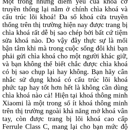
Một trong những điểm yếu của khoá cơ
truyền thống lại nằm ở chính chìa khoá và
cấu trúc lõi khoá! Đa số khoá cửa truyền
thống trên thị trường hiện nay được trang bị
chìa khoá rất dễ bị sao chép bởi bất cứ tiệm
sửa khoá nào. Do vậy đây thực sự là mối
bận tâm khi mà trong cuộc sống đôi khi bạn
phải gửi chìa khoá cho một người khác giữ,
và bạn không thể biết chắc được chìa khoá
có bị sao chụp lại hay không. Bạn hãy cân
nhắc sử dụng khoá có cấu trúc lõi khoá
phức tạp hay tốt hơn hết là không cần dùng
chìa khoá nào cả! Hiện tại khoá thông minh
Xiaomi là một trong số ít khoá thông minh
trên thị trường ngoài khả năng mở khoá vân
tay, còn được trang bị lõi khoá c
ao
c
ấp
F
errule
C
lass C, mang lại cho bạn
mức độ