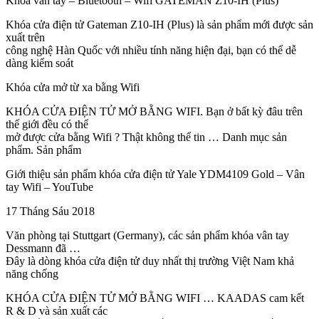
Khóa vân tay – Bluetooth – Wifi GATEMAN Z10-IH (Plus)
Khóa cửa điện tử Gateman Z10-IH (Plus) là sản phẩm mới được sản
xuất trên
công nghệ Hàn Quốc với nhiều tính năng hiện đại, bạn có thể dễ
dàng kiểm soát
Khóa cửa mở từ xa bằng Wifi
KHÓA CỬA ĐIỆN TỬ MỞ BẰNG WIFI. Bạn ở bất kỳ đâu trên
thế giới đều có thể
mở được cửa bằng Wifi ? Thật không thể tin … Danh mục sản
phẩm. Sản phẩm
Giới thiệu sản phẩm khóa cửa điện tử Yale YDM4109 Gold – Vân
tay Wifi – YouTube
17 Tháng Sáu 2018
Văn phòng tại Stuttgart (Germany), các sản phẩm khóa vân tay
Dessmann đã …
Đây là dòng khóa cửa điện tử duy nhất thị trường Việt Nam khả
năng chống
KHÓA CỬA ĐIỆN TỬ MỞ BẰNG WIFI … KAADAS cam kết
R & D và sản xuất các