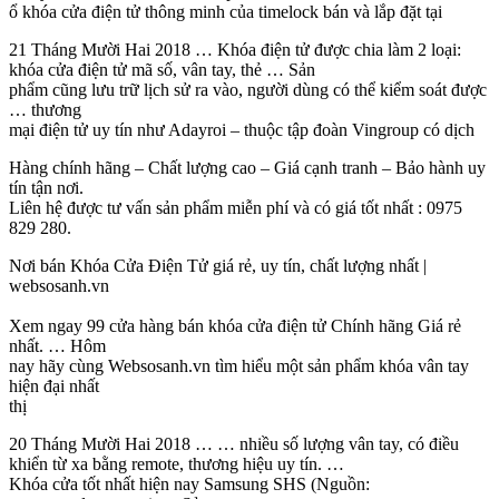
ổ khóa cửa điện tử thông minh của timelock bán và lắp đặt tại
21 Tháng Mười Hai 2018 … Khóa điện tử được chia làm 2 loại:
khóa cửa điện tử mã số, vân tay, thẻ … Sản
phẩm cũng lưu trữ lịch sử ra vào, người dùng có thể kiểm soát được
… thương
mại điện tử uy tín như Adayroi – thuộc tập đoàn Vingroup có dịch
Hàng chính hãng – Chất lượng cao – Giá cạnh tranh – Bảo hành uy
tín tận nơi.
Liên hệ được tư vấn sản phẩm miễn phí và có giá tốt nhất : 0975
829 280.
Nơi bán Khóa Cửa Điện Tử giá rẻ, uy tín, chất lượng nhất |
websosanh.vn
Xem ngay 99 cửa hàng bán khóa cửa điện tử Chính hãng Giá rẻ
nhất. … Hôm
nay hãy cùng Websosanh.vn tìm hiểu một sản phẩm khóa vân tay
hiện đại nhất
thị
20 Tháng Mười Hai 2018 … … nhiều số lượng vân tay, có điều
khiển từ xa bằng remote, thương hiệu uy tín. …
Khóa cửa tốt nhất hiện nay Samsung SHS (Nguồn: