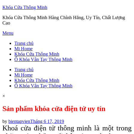
Khóa Cửa Thông Minh
Khóa Cửa Thông Minh Hàng Chính Hãng, Uy Tín, Chất Lượng
Cao
Skip
Menu
to
Trang chủ
content
Mi Home
Khóa Cửa Thông Minh
Ổ Khóa Vân Tay Thông Minh
Trang chủ
Mi Home
Khóa Cửa Thông Minh
Ổ Khóa Vân Tay Thông Minh
×
Sản phẩm khóa cửa điện tử uy tín
Posted
by
bientapvien
Tháng 6 17, 2019
on
Khoá cửa điện tử thông minh là một trong