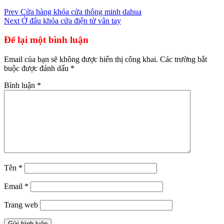
Điều
Prev
Cửa hàng khóa cửa thông minh dahua
Next
Ở đâu khóa cửa điện tử vân tay
hướng
bài
Để lại một bình luận
viết
Email của bạn sẽ không được hiển thị công khai.
Các trường bắt
buộc được đánh dấu
*
Bình luận
*
Tên
*
Email
*
Trang web