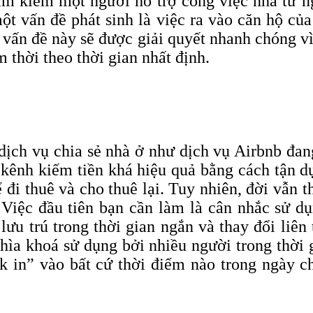
tìm kiếm một người hỗ trợ công việc nhà từ n
một vấn đề phát sinh là việc ra vào căn hộ c
 vấn đề này sẽ được giải quyết nhanh chóng v
 thời theo thời gian nhất định.
ịch vụ chia sẻ nhà ở như dịch vụ Airbnb đan
 kênh kiếm tiền khá hiệu quả bằng cách tận d
 đi thuê và cho thuê lại. Tuy nhiên, đời vẫn t
. Việc đầu tiên bạn cần làm là cân nhắc sử d
 lưu trú trong thời gian ngắn và thay đổi li
ìa khoá sử dụng bởi nhiều người trong thời
ck
in” vào bất cứ thời điểm nào trong ngày 