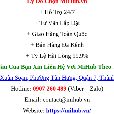
Lý Do Chọn MiHub.vn
+ Hỗ Trợ 24/7
+ Tư Vấn Lắp Đặt
+ Giao Hàng Toàn Quốc
+ Bán Hàng Đa Kênh
+ Tỷ Lệ Hài Lòng 99.9%
ầu Của Bạn Xin Liên Hệ Với MiHub Theo 
 Xuân Soạn, Phường Tân Hưng, Quận 7, Thàn
Hotline:
0907 260 489
(Viber – Zalo)
Email: contact@mihub.vn
Website:
https://mihub.vn/