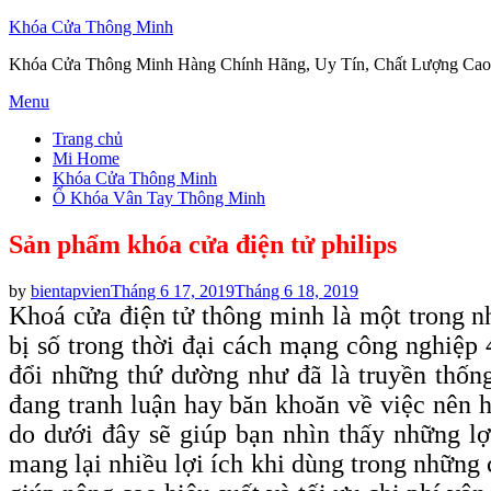
Khóa Cửa Thông Minh
Khóa Cửa Thông Minh Hàng Chính Hãng, Uy Tín, Chất Lượng Cao
Skip
Menu
to
Trang chủ
content
Mi Home
Khóa Cửa Thông Minh
Ổ Khóa Vân Tay Thông Minh
Sản phẩm khóa cửa điện tử philips
Posted
by
bientapvien
Tháng 6 17, 2019
Tháng 6 18, 2019
on
Khoá cửa điện tử thông minh là một trong nh
bị số trong thời đại cách mạng công nghiệp 
đổi những thứ dường như đã là truyền thốn
đang tranh luận hay băn khoăn về việc nên 
do dưới đây sẽ giúp bạn nhìn thấy những lợ
mang lại nhiều lợi ích khi dùng trong những