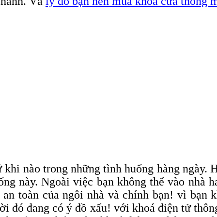
n hành. Và
lý do bạn nên mua khóa cửa thông 
ứ khi nào trong những tình huống hàng ngày.
huống này. Ngoài việc bạn không thể vào nhà 
ự an toàn của ngôi nhà và chính bạn! vì bạn 
ời đó đang có ý đồ xấu! với khoá điện tử thô