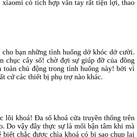
iaomi có tích hợp vân tay rất tiện lợi, thao
i cho bạn những tình huống dở khóc dở cười.
ần chục cây số! chờ đợi sự giúp đỡ của đồng
 toàn chủ động trong tình huống này! bởi vì
t cứ các thiết bị phụ trợ nào khác.
c lõi khoá! Đa số khoá cửa truyền thống trên
nào. Do vậy đây thực sự là mối bận tâm khi mà
 biết chắc được chìa khoá có bị sao chụp lại