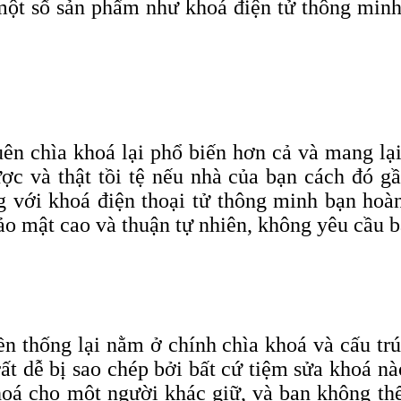
một số sản phẩm như khoá điện tử thông minh x
ên chìa khoá lại phổ biến hơn cả và mang lạ
c và thật tồi tệ nếu nhà của bạn cách đó g
g với khoá điện thoại tử thông minh bạn hoàn
ảo mật cao và thuận tự nhiên, không yêu cầu bấ
 thống lại nằm ở chính chìa khoá và cấu trú
rất dễ bị sao chép bởi bất cứ tiệm sửa khoá 
hoá cho một người khác giữ, và bạn không thể