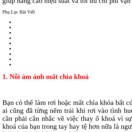
giúp nâng cao hiệu suất và tối ưu chi phí vậ
Phụ Lục Bài Viết
1. Nỗi ám ảnh mất chìa khoá
Bạn có thể làm rơi hoặc mất chìa
khóa
bất c
ai cũng đã từng nếm trải khi rơi vào tình 
cần phải cân nhắc về việc thay ổ khoá vì s
khoá của bạn trong tay hay tệ hơn nữa là ngư