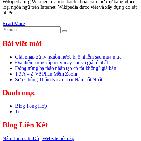
Wikipedia.org Wikipedia là một bách khoa toàn thư mở bằng nhiều
loại ngôn ngữ trên Internet. Wikipedia được viết và xây dựng do rất
nhiều…
Read More
Search
Search
for:
Bài viết mới
Giải pháp xử lý nguồn nước bị ô nhiễm sau mùa mưa
Địa điểm cung cấp máy may kansai giá rẻ nhất
Đông trùng hạ thảo nhân tạo có tốt không? giá bán
Từ A – Z Về Phần Mềm Zoom
Sơn Chống Thấm Kova Loại Nào Tốt Nhất
Danh mục
Blog Tổng Hợp
Tin
Blog Liên Kết
Nấm Linh Chi Đỏ
|
Website hỏi đáp