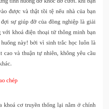
ững tình huống dở khóc dở cười. khi bạn
ào được và thật tồi tệ nếu nhà của bạn
đợi sự giúp đỡ của đồng nghiệp là giải
 với khoá điện thoại tử thông minh bạn
 huống này! bởi vì sinh trắc học luôn là
t cao và thuận tự nhiên, không yêu cầu
 khác.
sao chép
 khoá cơ truyền thống lại nằm ở chính