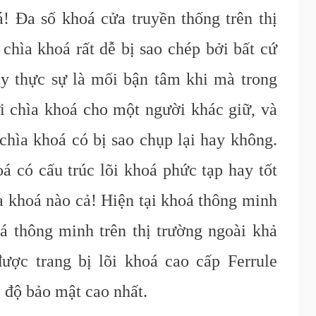
á! Đa số khoá cửa truyền thống trên thị
 chìa khoá rất dễ bị sao chép bởi bất cứ
y thực sự là mối bận tâm khi mà trong
i chìa khoá cho một người khác giữ, và
chìa khoá có bị sao chụp lại hay không.
 có cấu trúc lõi khoá phức tạp hay tốt
a khoá nào cả! Hiện tại khoá thông minh
á thông minh trên thị trường ngoài khả
ược trang bị lõi khoá c
ao
c
ấp F
errule
 độ
bảo mật cao nhất
.